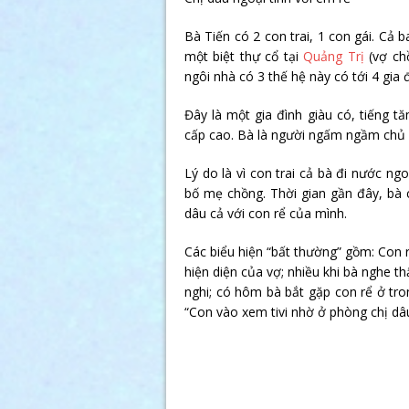
Bà Tiến có 2 con trai, 1 con gái. Cả 
một biệt thự cổ tại
Quảng Trị
(vợ ch
ngôi nhà có 3 thế hệ này có tới 4 gia 
Đây là một gia đình giàu có, tiếng t
cấp cao. Bà là người ngấm ngầm chủ đ
Lý do là vì con trai cả bà đi nước n
bố mẹ chồng. Thời gian gần đây, bà
dâu cả với con rể của mình.
Các biểu hiện “bất thường” gồm: Con 
hiện diện của vợ; nhiều khi bà nghe th
nghi; có hôm bà bắt gặp con rể ở tron
“Con vào xem tivi nhờ ở phòng chị dâu