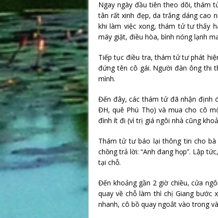
Ngay ngày đầu tiên theo dõi, thám tử
tân rất xinh đẹp, da trắng dáng cao n
khi làm việc xong, thám tử tư thấy h
máy giặt, điều hòa, bình nóng lạnh 
Tiếp tục điều tra, thám tử tư phát h
đứng tên cô gái. Người đàn ông thi 
mình.
Đến đây, các thám tử đã nhận định đ
ĐH, quê Phú Thọ) và mua cho cô một
đình ít đi (vì trị giá ngôi nhà cũng kho
Thám tử tư báo lại thông tin cho bà
chồng trả lời: “Anh đang họp”. Lập tức
tại chỗ.
Đến khoảng gần 2 giờ chiều, cửa ngô
quay về chỗ làm thì chị Giang bước x
nhanh, cô bồ quay ngoắt vào trong và