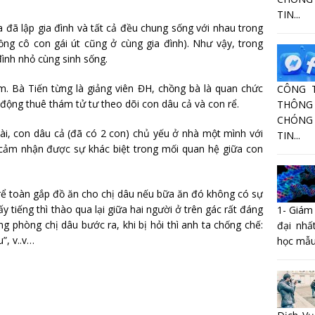
TIN...
ba đã lập gia đình và tất cả đều chung sống với nhau trong
ồng cô con gái út cũng ở cùng gia đình). Như vậy, trong
đình nhỏ cùng sinh sống.
ăm. Bà Tiến từng là giảng viên ĐH, chồng bà là quan chức
CÔNG 
ộng thuê thám tử tư theo dõi con dâu cả và con rể.
THÔNG 
CHÓNG
goài, con dâu cả (đã có 2 con) chủ yếu ở nhà một mình với
TIN...
 cảm nhận được sự khác biệt trong mối quan hệ giữa con
rể toàn gắp đồ ăn cho chị dâu nếu bữa ăn đó không có sự
ấy tiếng thì thào qua lại giữa hai người ở trên gác rất đáng
1- Giám
g phòng chị dâu bước ra, khi bị hỏi thì anh ta chống chế:
đại nhấ
”, v..v…
học mẫu