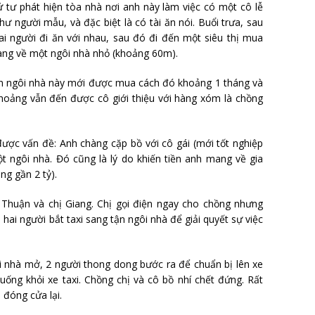
 tư phát hiện tòa nhà nơi anh này làm việc có một cô lễ
hư người mẫu, và đặc biệt là có tài ăn nói. Buổi trưa, sau
ai người đi ăn với nhau, sau đó đi đến một siêu thị mua
mang về một ngôi nhà nhỏ (khoảng 60m).
iện ngôi nhà này mới được mua cách đó khoảng 1 tháng và
thoảng vẫn đến được cô giới thiệu với hàng xóm là chồng
ược vấn đề: Anh chàng cặp bồ với cô gái (mới tốt nghiệp
 ngôi nhà. Đó cũng là lý do khiến tiền anh mang về gia
ảng gần 2 tỷ).
 Thuận và chị Giang. Chị gọi điện ngay cho chồng nhưng
, hai người bắt taxi sang tận ngôi nhà để giải quyết sự việc
i nhà mở, 2 người thong dong bước ra để chuẩn bị lên xe
uống khỏi xe taxi. Chồng chị và cô bồ nhí chết đứng. Rất
 đóng cửa lại.