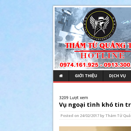
GIỚI THIỆU
DỊCH VỤ
3209 Lượt xem
Vụ ngoại tình khó tin t
Posted on
24/02/2017
by
Thám Tử Quả