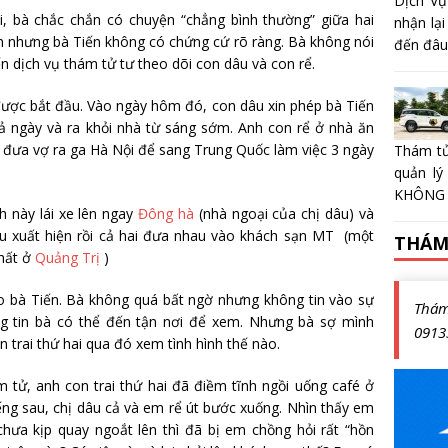
Dịch Vụ
i, bà chắc chắn có chuyện “chẳng bình thường” giữa hai
nhận lại
n nhưng bà Tiến không có chứng cứ rõ ràng. Bà không nói
đến đâu?
n dịch vụ thám tử tư theo dõi con dâu và con rể.
 được bắt đầu. Vào ngày hôm đó, con dâu xin phép bà Tiến
ả ngày và ra khỏi nhà từ sáng sớm. Anh con rể ở nhà ăn
 đưa vợ ra ga Hà Nội để sang Trung Quốc làm việc 3 ngày
Thám tử
quản lý
KHÔNG 
h này lái xe lên ngay
Đông hà
(nhà ngoại của chị dâu) và
âu xuất hiện rồi cả hai đưa nhau vào khách sạn MT (một
THÁM
hất ở
Quảng Trị
)
o bà Tiến. Bà không quá bất ngờ nhưng không tin vào sự
Thá
ng tin bà có thể đến tận nơi để xem. Nhưng bà sợ mình
0913
n trai thứ hai qua đó xem tình hình thế nào.
 tử, anh con trai thứ hai đã điềm tĩnh ngồi uống café ở
ng sau, chị dâu cả và em rể út bước xuống. Nhìn thấy em
chưa kịp quay ngoắt lên thì đã bị em chồng hỏi rất “hồn