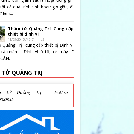
 theo dõi, giám sát là hoạt động ghi
 tất cả quá trình sinh hoạt: giờ giấc, đi
 làm...
Thám tử Quảng Trị: Cung cấp
thiết bị định vị
11/09/2015 // 0 Bình luận
 Quảng Trị cung cấp thiết bị Định vị
 cá nhân – Định vị ô tô, xe máy ”
CẦN...
 TỬ QUẢNG TRỊ
m tử Quảng Trị - Hotline
300335