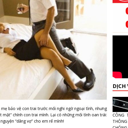
DỊCH
ẹ bảo vệ con trai trước mối nghi ngờ ngoại tình, nhưng
 mặt” chính con trai mình. Lại có những mối tình oan trái:
CÔNG 
ự nguyện “dâng vợ” cho em rể mình!
THÔNG 
CHÓNG