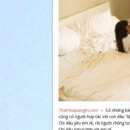
Thamtuquangtri.com
– Có những bà m
cũng có người hợp tác với con dâu “lật
Chị dâu yêu em rể, rồi người chồng t
Chị dâu ngoại tình với em rể