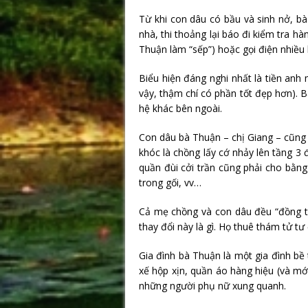
Từ khi con dâu có bầu và sinh nở, bà
nhà, thi thoảng lại báo đi kiểm tra hà
Thuận làm “sếp”) hoặc gọi điện nhiều
Biểu hiện đáng nghi nhất là tiền an
vậy, thậm chí có phần tốt đẹp hơn). 
hệ khác bên ngoài.
Con dâu bà Thuận – chị Giang – cũng 
khóc là chồng lấy cớ nhảy lên tầng 3
quần đùi cởi trần cũng phải cho bằng 
trong gối, vv…
Cả mẹ chồng và con dâu đều “đồng t
thay đổi này là gì. Họ thuê thám tử t
Gia đình bà Thuận là một gia đình bề 
xế hộp xịn, quần áo hàng hiệu (và mớ
những người phụ nữ xung quanh.