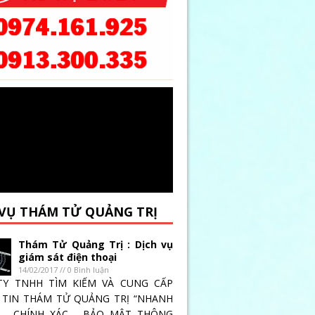
 VỤ THÁM TỬ QUẢNG TRỊ
Thám Tử Quảng Trị : Dịch vụ
giám sát điện thoại
14/02/2017 // 0 Bình luận
TY TNHH TÌM KIẾM VÀ CUNG CẤP
TIN THÁM TỬ QUẢNG TRỊ “NHANH
 _ CHÍNH XÁC _ BẢO MẬT THÔNG