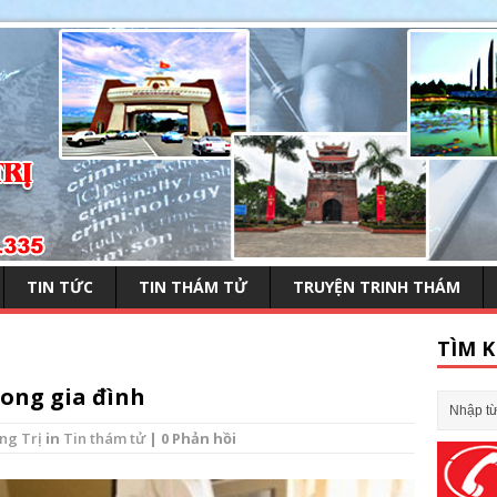
TIN TỨC
TIN THÁM TỬ
TRUYỆN TRINH THÁM
TÌM K
rong gia đình
ng Trị
in
Tin thám tử
| 0 Phản hồi