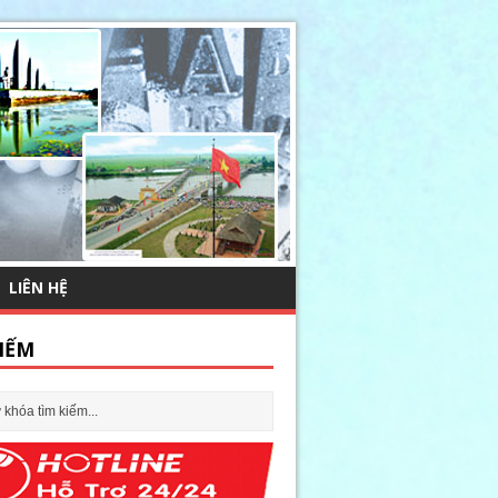
LIÊN HỆ
IẾM