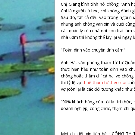
Chị Giang bình tĩnh hỏi chồng: “Anh họ
Chị là người có học, chị không đánh 
Sau đó, tất cả đều vào trong ngôi nh
nhưng anh chồng van xin và cuối cùng
các quản lý tòa nhà nơi con trai làm 
nhà 60m thì không thể lấy lại vì ngay
“Toàn dính vào chuyện tình cảm”
Anh Hà, văn phòng thám tử tư Quảng 
thực hiện hầu như toàn dính vào chu
chồng hoặc thậm chí cả hai vợ chồng c
thì tỷ lệ vợ
thuê thám tử theo dõi
chồ
vợ (còn lại là các đối tượng khác như 
“90% khách hàng của tôi là trí thức, 
doanh nghiệp, công chức, thậm chí qu
Mọi chi tiết xin liên hệ : CÔNG