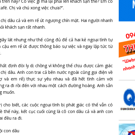
ên trên này? Có việc gì mà lại phải lên khách sạn thế? Em có
café. Chị và chú xong việc chưa?”.
 chị dâu cả và em rể út ngượng chín mặt. Hai người nhanh
hỏi khách sạn rất nhanh.
giây lát nhưng như thế cũng đủ để cả hai kẻ ngoại tình tự
ủa cậu em rể út được thông báo sự việc và ngay lập tức từ
.
nhất định đòi ly dị chồng vì không thể chịu được cảm giác
 chị dâu. Anh con trai cả bên nước ngoài cũng gọi điện về
vợ và em rể) thực sự yêu nhau và đã hết tình cảm với
ng ra đi rồi đến với nhau một cách đường hoàng. Anh sẵn
ng muốn.
cho biết, các cuộc ngoại tình bị phát giác có thể vẫn có
bề thế này, kết cục cuối cùng là cô con dâu cả và anh con
i đều ra đi.
ội con dâu