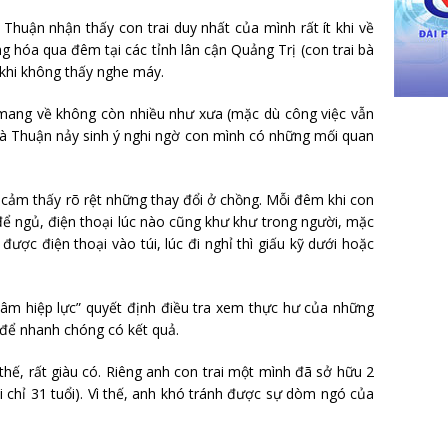
 Thuận nhận thấy con trai duy nhất của mình rất ít khi về
ng hóa qua đêm tại các tỉnh lân cận Quảng Trị (con trai bà
 khi không thấy nghe máy.
h mang về không còn nhiều như xưa (mặc dù công việc vẫn
Bà Thuận nảy sinh ý nghi ngờ con mình có những mối quan
cảm thấy rõ rệt những thay đổi ở chồng. Mỗi đêm khi con
 để ngủ, điện thoại lúc nào cũng khư khư trong người, mặc
được điện thoại vào túi, lúc đi nghỉ thì giấu kỹ dưới hoặc
âm hiệp lực” quyết định điều tra xem thực hư của những
ư để nhanh chóng có kết quả.
thế, rất giàu có. Riêng anh con trai một mình đã sở hữu 2
i chỉ 31 tuổi). Vì thế, anh khó tránh được sự dòm ngó của