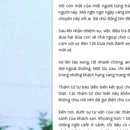
Với con mắt của một người từng trả
người này. Mối nghi ngờ ngày càng lớ
chuyện này với ai. Bà chủ động tìm đế
Sau khi nhận nhiệm vụ, việc điều tra
đưa hai đứa con về nhà ngoại chơi c
cơm với vợ đến 12h trưa mới đánh xe
mới về.
Vợ lên tàu xong, rất nhanh chóng, an
đợi ngoài đường. Một lúc sau, chị d
trong những khách hạng sang trọng n
Thám tử tư báo diễn biến kết quả ch
thật. Các thám tử cho biết nếu khô
không chịu nổi nên đã gọi điện cho co
Đến nơi, dưới sự tư vấn của các thám
sảnh của khách sạn. Khoảng hơn 1 tiế
chồng ngồi café ở sảnh, chị dâu cả 