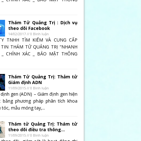
Thám Tử Quảng Trị : Dịch vụ
theo dõi Facebook
14/02/2017 // 0 Bình luận
TY TNHH TÌM KIẾM VÀ CUNG CẤP
TIN THÁM TỬ QUẢNG TRỊ “NHANH
 _ CHÍNH XÁC _ BẢO MẬT THÔNG
Thám Tử Quảng Trị: Thảm tử
Giám định ADN
11/09/2015 // 0 Bình luận
 dịnh gen (ADN) – Giám định gen hiện
t bằng phương pháp phân tích khoa
 tóc, mẫu móng tay,...
Thám tử Quảng Trị: Thám tử
theo dõi điều tra thông...
11/09/2015 // 0 Bình luận