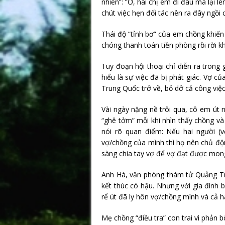
nhiên”: “Ơ, hai chị em đi đâu mà lại l
chút việc hẹn đối tác nên ra đây ngồi 
Thái độ “tỉnh bơ” của em chồng khiến
chóng thanh toán tiền phòng rồi rời k
Tuy đoạn hội thoại chỉ diễn ra trong 
hiểu là sự việc đã bị phát giác. Vợ c
Trung Quốc trở về, bỏ dở cả công việc
Vài ngày nặng nề trôi qua, cô em út 
“ghê tởm” mỗi khi nhìn thấy chồng và
nói rõ quan điểm: Nếu hai người (
vợ/chồng của mình thì họ nên chủ độ
sàng chia tay vợ để vợ đạt được mo
Anh Hà, văn phòng thám tử Quảng Trị 
kết thúc có hậu. Nhưng với gia đình 
rể út đã ly hôn vợ/chồng mình và cả ha
Mẹ chồng “điều tra” con trai vì phản b