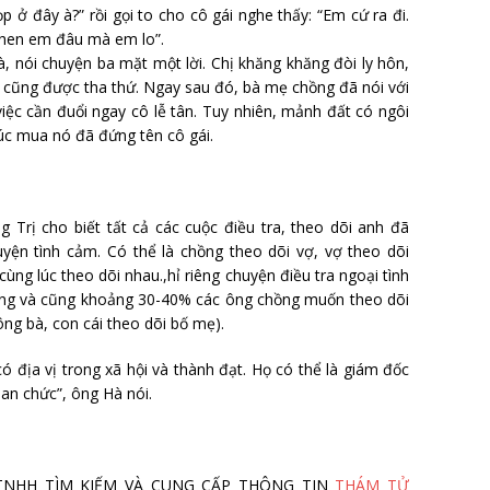
p ở đây à?” rồi gọi to cho cô gái nghe thấy: “Em cứ ra đi.
ghen em đâu mà em lo”.
à, nói chuyện ba mặt một lời. Chị khăng khăng đòi ly hôn,
 cũng được tha thứ. Ngay sau đó, bà mẹ chồng đã nói với
việc cần đuổi ngay cô lễ tân. Tuy nhiên, mảnh đất có ngôi
 lúc mua nó đã đứng tên cô gái.
Trị cho biết tất cả các cuộc điều tra, theo dõi anh đã
yện tình cảm. Có thể là chồng theo dõi vợ, vợ theo dõi
ùng lúc theo dõi nhau.,hỉ riêng chuyện điều tra ngoại tình
ng và cũng khoảng 30-40% các ông chồng muốn theo dõi
ông bà, con cái theo dõi bố mẹ).
có địa vị trong xã hội và thành đạt. Họ có thể là giám đốc
an chức”, ông Hà nói.
 TY TNHH TÌM KIẾM VÀ CUNG CẤP THÔNG TIN
THÁM TỬ