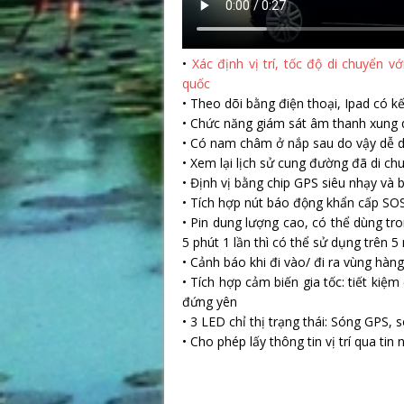
•
Xác định vị trí, tốc độ di chuyển v
quốc
• Theo dõi bằng điện thoại, Ipad có kế
• Chức năng giám sát âm thanh xung q
• Có nam châm ở nắp sau do vậy dễ dà
• Xem lại lịch sử cung đường đã di chu
• Định vị bằng chip GPS siêu nhạy và b
• Tích hợp nút báo động khẩn cấp SO
• Pin dung lượng cao, có thể dùng tro
5 phút 1 lần thì có thể sử dụng trên 5 
• Cảnh báo khi đi vào/ đi ra vùng hàn
• Tích hợp cảm biến gia tốc: tiết kiệm 
đứng yên
• 3 LED chỉ thị trạng thái: Sóng GPS
• Cho phép lấy thông tin vị trí qua t