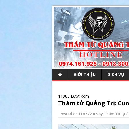
GIỚI THIỆU
DỊCH VỤ
11985 Lượt xem
Thám tử Quảng Trị: Cung
Posted on
11/09/2015
by
Thám Tử Quả