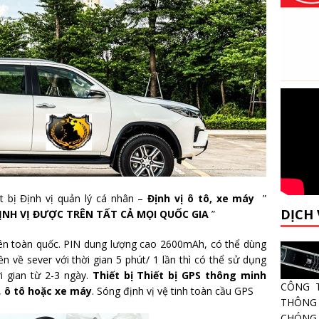
t bị Định vị quản lý cá nhân –
Định vị ô tô, xe máy
”
DỊCH
ỊNH VỊ ĐƯỢC TRÊN TẤT CẢ MỌI QUỐC GIA
”
rên toàn quốc. PIN dung lượng cao 2600mAh, có thể dùng
n về sever với thời gian 5 phút/ 1 lần thì có thể sử dụng
ời gian từ 2-3 ngày.
Thiết bị Thiết bị GPS thông minh
CÔNG 
,
ô tô hoặc xe máy
. Sóng định vị vệ tinh toàn cầu GPS
THÔNG 
CHÓNG