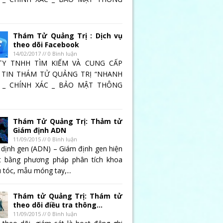
Thám Tử Quảng Trị : Dịch vụ
theo dõi Facebook
14/02/2017 // 0 Bình luận
TY TNHH TÌM KIẾM VÀ CUNG CẤP
TIN THÁM TỬ QUẢNG TRỊ “NHANH
 _ CHÍNH XÁC _ BẢO MẬT THÔNG
Thám Tử Quảng Trị: Thảm tử
Giám định ADN
11/09/2015 // 0 Bình luận
 dịnh gen (ADN) – Giám định gen hiện
t bằng phương pháp phân tích khoa
 tóc, mẫu móng tay,...
Thám tử Quảng Trị: Thám tử
theo dõi điều tra thông...
11/09/2015 // 0 Bình luận