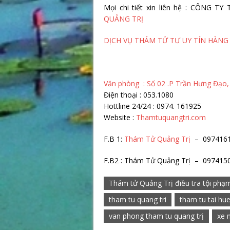
Mọi chi tiết xin liên hệ : CÔNG
QUẢNG TRỊ
DỊCH VỤ THÁM TỬ TƯ UY TÍN HÀNG
Văn phòng : Số 02 .P Trần Hưng Đạo,
Điện thoại : 053.1080
Hottline 24/24 : 0974. 1
Website :
Thamtuquangtri.com
F.B 1:
Thám Tử Quảng Trị
– 097416
F.B2 : Thám Tử Quảng Trị – 097415
Thám tử Quảng Trị điều tra tội phạ
tham tu quang tri
tham tu tai hu
van phong tham tu quang trị
xe 