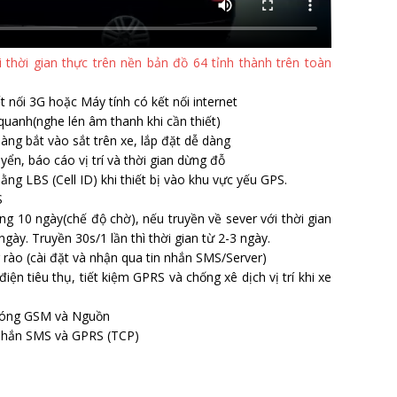
ới thời gian thực trên nền bản đồ 64 tỉnh thành trên toàn
t nối 3G hoặc Máy tính có kết nối internet
uanh(nghe lén âm thanh khi cần thiết)
ng bắt vào sắt trên xe, lắp đặt dễ dàng
yển, báo cáo vị trí và thời gian dừng đỗ
ằng LBS (Cell ID) khi thiết bị vào khu vực yếu GPS.
S
ng 10 ngày(chế độ chờ), nếu truyền về sever với thời gian
ngày. Truyền 30s/1 lần thì thời gian từ 2-3 ngày.
g rào (cài đặt và nhận qua tin nhắn SMS/Server)
điện tiêu thụ, tiết kiệm GPRS và chống xê dịch vị trí khi xe
, sóng GSM và Nguồn
in nhắn SMS và GPRS (TCP)