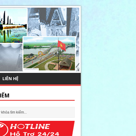
LIÊN HỆ
IẾM