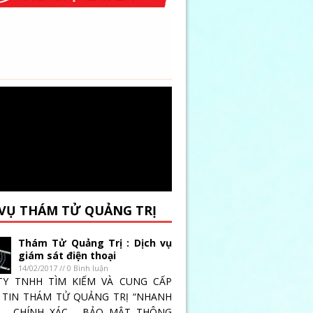
 VỤ THÁM TỬ QUẢNG TRỊ
Thám Tử Quảng Trị : Dịch vụ
giám sát điện thoại
14/02/2017 // 0 Bình luận
TY TNHH TÌM KIẾM VÀ CUNG CẤP
TIN THÁM TỬ QUẢNG TRỊ “NHANH
 _ CHÍNH XÁC _ BẢO MẬT THÔNG