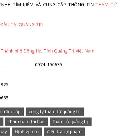
 TY TNHH TÌM KIẾM VÀ CUNG CẤP THÔNG TIN
THÁM TỬ
 ĐẦU TẠI QUẢNG TRỊ
 Thành phố Đông Hà, Tỉnh Quảng Trị,Việt Nam
61925 – 0974. 150635
1925
0635
m trộm cắp
công ty thám tử quảng trị
e
tham tu tu tai hue
thám tử quảng trị
máy
Định vị ô tô
điều tra tội phạm