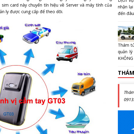
Dịch Vụ
 sim card này chuyển tín hiệu về Server và máy tính của
nhận lại
ản ly được cung cấp để theo dõi.
đến đâu?
Thám tử
quản lý
KHÔNG 
THÁM
Thá
0913