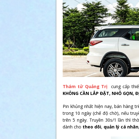
Thám tử Quảng Trị
cung cấp thiế
KHÔNG CẦN LẮP ĐẶT, NHỎ GỌN, Đ
Pin khủng nhất hiện nay, bán hàng t
trong 10 ngày (chế độ chờ), nếu truyề
trên 5 ngày. Truyền 30s/1 lần thì th
dành cho
theo dõi
,
quản lý cá nhân