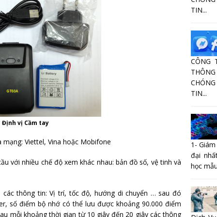
TIN...
CÔNG 
THÔNG 
CHÓNG
TIN...
– Định vị Cầm tay
 mạng: Viettel, Vina hoặc Mobifone
1- Giám
đại nhấ
u với nhiều chế độ xem khác nhau: bản đồ số, vệ tinh và
học mẫu
m các thông tin: Vị trí, tốc độ, hướng di chuyển … sau đó
rver, số điểm bộ nhớ có thể lưu được khoảng 90.000 điểm
sau mỗi khoảng thời gian từ 10 giây đến 20 giây các thông