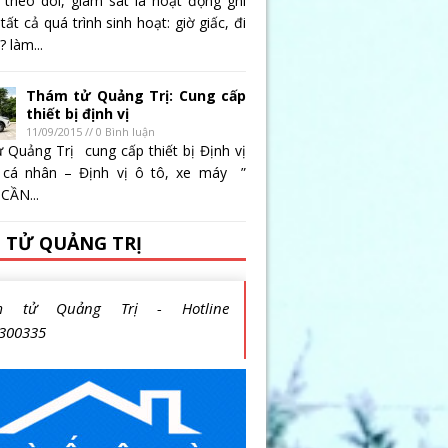
 theo dõi, giám sát là hoạt động ghi
 tất cả quá trình sinh hoạt: giờ giấc, đi
 làm...
Thám tử Quảng Trị: Cung cấp
thiết bị định vị
11/09/2015 // 0 Bình luận
 Quảng Trị cung cấp thiết bị Định vị
 cá nhân – Định vị ô tô, xe máy ”
CẦN...
 TỬ QUẢNG TRỊ
m tử Quảng Trị - Hotline
300335