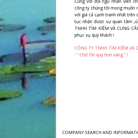
Cùng với đội ngũ nhân viên ch
công ty chúng tôi mong muốn m
với giá cả cạnh tranh nhất trê
tục nhận được sự quan tâm ,ủ
TNHH TÌM KIẾM VÀ CUNG CẤ
phục vụ quý khách !
CÔNG TY TNHH TÌM KIẾM VÀ
: “ Chữ Tín quý hơn vàng ” !
COMPANY SEARCH AND INFORMAT