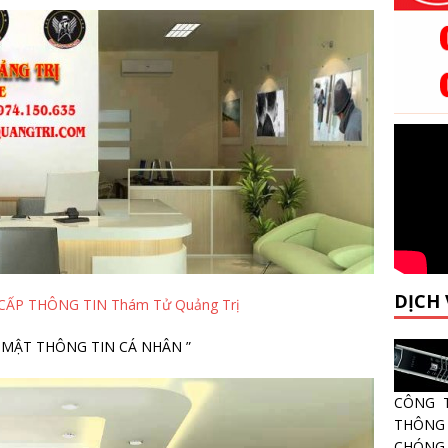
DỊCH
CẤP THÔNG TIN Thám Tử Quảng Trị
 MẬT THÔNG TIN CÁ NHÂN ”
CÔNG 
THÔNG 
CHÓNG