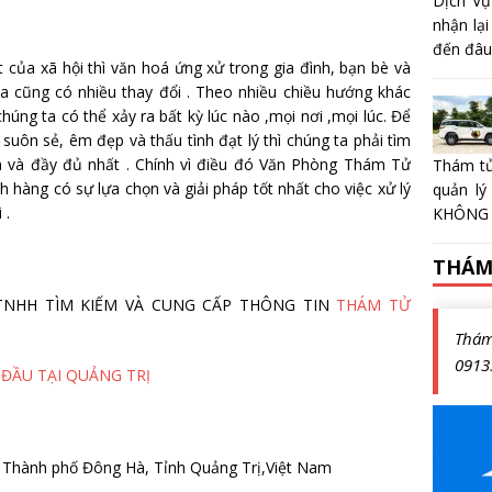
Dịch Vụ
nhận lại
đến đâu?
 của xã hội thì văn hoá ứng xử trong gia đình, bạn bè và
a cũng có nhiều thay đổi . Theo nhiều chiều hướng khác
ng ta có thể xảy ra bất kỳ lúc nào ,mọi nơi ,mọi lúc. Để
uôn sẻ, êm đẹp và thấu tình đạt lý thì chúng ta phải tìm
 và đầy đủ nhất . Chính vì điều đó Văn Phòng Thám Tử
Thám tử
 hàng có sự lựa chọn và giải pháp tốt nhất cho việc xử lý
quản lý
 .
KHÔNG 
THÁM
 TY TNHH TÌM KIẾM VÀ CUNG CẤP THÔNG TIN
THÁM TỬ
Thá
0913
 ĐẦU TẠI QUẢNG TRỊ
 Thành phố Đông Hà, Tỉnh Quảng Trị,Việt Nam