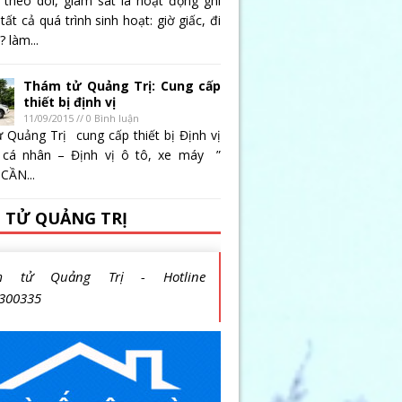
 theo dõi, giám sát là hoạt động ghi
 tất cả quá trình sinh hoạt: giờ giấc, đi
 làm...
Thám tử Quảng Trị: Cung cấp
thiết bị định vị
11/09/2015 // 0 Bình luận
 Quảng Trị cung cấp thiết bị Định vị
 cá nhân – Định vị ô tô, xe máy ”
CẦN...
 TỬ QUẢNG TRỊ
m tử Quảng Trị - Hotline
300335