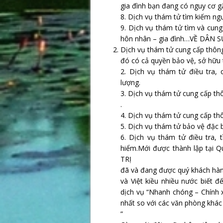
gia đình bạn đang có nguy cơ gặ
8. Dịch vụ thám tử tìm kiếm ngư
9. Dịch vụ thám tử tìm và cung
hôn nhân – gia đình…VỀ DÂN S
Dịch vụ thám tử cung cấp thông
đó có cả quyền bảo vệ, sở hữu t
2. Dịch vụ thám tử điều tra, 
lượng.
3. Dịch vụ thám tử cung cấp thô
.
4. Dịch vụ thám tử cung cấp thô
5. Dịch vụ thám tử bảo vệ đặc b
6. Dịch vụ thám tử điều tra, 
hiểm.Mới được thành lập tại
TRỊ
đã và đang được quý khách hà
và Việt kiều nhiều nước biết đ
dịch vụ “Nhanh chóng – Chính x
nhất so với các văn phòng khá
”