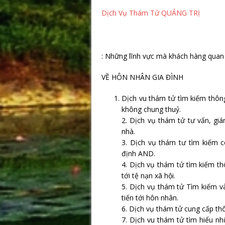
Dịch Vụ Thám Tử QUẢNG TRỊ
: Những lĩnh vực mà khách hàng quan
VỀ HÔN NHÂN GIA ĐÌNH
Dịch vu thám tử tìm kiếm thông
không chung thuỷ.
2. Dịch vụ thám tử tư vấn, giá
nhà.
3. Dịch vụ thám tư tìm kiếm c
định AND.
4. Dịch vụ thám tử tìm kiếm th
tới tệ nạn xã hội.
5. Dịch vụ thám tử Tìm kiếm v
tiến tới hôn nhân.
6. Dịch vụ thám tử cung cấp th
7. Dịch vu thám tử tìm hiểu n