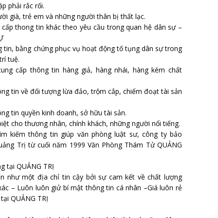
p phải rắc rối.
ời già, trẻ em và những người thân bị thất lạc.
 cấp thong tin khác theo yêu cầu trong quan hệ dân sự –
Ự
 tin, bằng chứng phục vụ hoạt động tố tụng dân sự trong
rí tuệ.
cung cấp thông tin hàng giả, hàng nhái, hàng kém chất
ng tin về đối tượng lừa đảo, trộm cắp, chiếm đoạt tài sản
ng tin quyền kinh doanh, sở hữu tài sản.
iệt cho thương nhân, chính khách, những người nổi tiếng.
tìm kiếm thông tin giúp văn phòng luật sư, công ty bảo
 Quảng Trị từ cuối năm 1999 Văn Phòng Thám Tử QUẢNG
ng tại QUẢNG TRỊ
ến như một địa chỉ tin cậy bởi sự cam kết về chất lượng
ác – Luôn luôn giử bí mật thông tin cá nhân –Giá luôn rẻ
c tại QUẢNG TRỊ