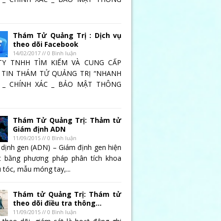
Thám Tử Quảng Trị : Dịch vụ
theo dõi Facebook
14/02/2017 // 0 Bình luận
TY TNHH TÌM KIẾM VÀ CUNG CẤP
TIN THÁM TỬ QUẢNG TRỊ “NHANH
 _ CHÍNH XÁC _ BẢO MẬT THÔNG
Thám Tử Quảng Trị: Thảm tử
Giám định ADN
11/09/2015 // 0 Bình luận
 dịnh gen (ADN) – Giám định gen hiện
t bằng phương pháp phân tích khoa
 tóc, mẫu móng tay,...
Thám tử Quảng Trị: Thám tử
theo dõi điều tra thông...
11/09/2015 // 0 Bình luận