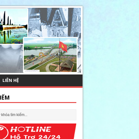
LIÊN HỆ
IẾM