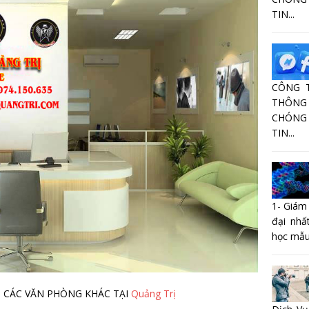
TIN...
CÔNG 
THÔNG 
CHÓNG
TIN...
1- Giám
đại nhấ
học mẫu
I CÁC VĂN PHÒNG KHÁC TẠI
Quảng Trị