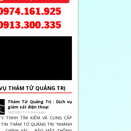
 VỤ THÁM TỬ QUẢNG TRỊ
Thám Tử Quảng Trị : Dịch vụ
giám sát điện thoại
14/02/2017 // 0 Bình luận
TY TNHH TÌM KIẾM VÀ CUNG CẤP
TIN THÁM TỬ QUẢNG TRỊ “NHANH
 _ CHÍNH XÁC _ BẢO MẬT THÔNG