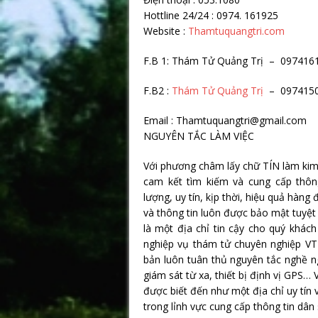
Hottline 24/24 : 0974
Website :
Thamtuquangtri.com
F.B 1: Thám Tử Quảng Trị – 097416
F.B2 :
Thám Tử Quảng Trị
– 097415
Email : Thamtuquangtri@gmail.com
NGUYÊN TẮC LÀM VIỆC
Với phương châm lấy chữ TÍN làm kim
cam kết tìm kiếm và cung cấp thôn
lượng, uy tín, kịp thời, hiệu quả hàn
và thông tin luôn được bảo mật tuyệt 
là một địa chỉ tin cậy cho quý khách
nghiệp vụ thám tử chuyên nghiệp VT
bản luôn tuân thủ nguyên tắc nghề ngh
giám sát từ xa, thiết bị định vị GP
được biết đến như một địa chỉ uy tín
trong lỉnh vực cung cấp thông tin dân s