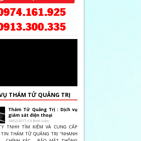
TỬ MỚI BIẾT VỢ CẶP
 VỤ THÁM TỬ QUẢNG TRỊ
Thám Tử Quảng Trị : Dịch vụ
giám sát điện thoại
14/02/2017 // 0 Bình luận
cố gắng tận tâm phục phục khách hàng tận tình mọi
TY TNHH TÌM KIẾM VÀ CUNG CẤP
 chuyên : Theo dõi vợ, chồng ngoại tình, theo dõi,
TIN THÁM TỬ QUẢNG TRỊ “NHANH
 _ CHÍNH XÁC _ BẢO MẬT THÔNG