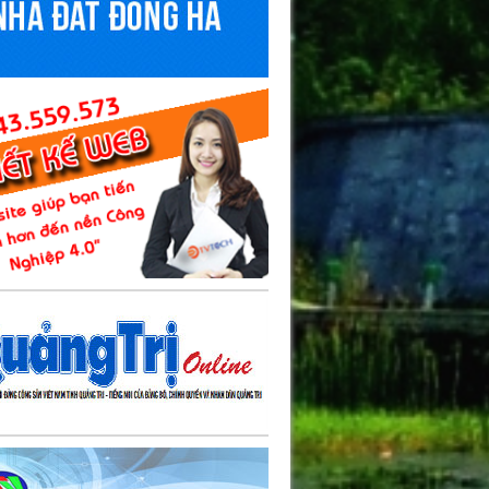
không còn tôn trọng cô ấy sau những việc cô ấy đã
ưng cuộc đời Nam từ khi phát hiện ra sự phản bội
không phải vì đứa con trong bụng vợ, mà không thể
nhận sự thật này, thật khổ tâm!