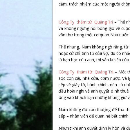
cảm, trách nhiệm của một người chồng
Công Ty thám tử Quảng Trị
– Thế nh
và không ngừng nói bóng gió về cuộc
văn thư trong một cơ quan Nhà nước. N
Thế nhưng, Nam không ngờ rằng, từ ch
hoặc cử chỉ tình tứ của vợ, dù có nh
là bạn học của anh, thì vẫn là sếp của
Công Ty thám tử Quảng Trị
– Một th
sóc con cái, nhà cửa, cơm nước. Và lý
sếp về giấy tờ, hành chính, nên có nh
đầu hoài nghi và anh quyết định thuê
ông vào khách sạn những khung giờ v
Nam không đủ cao thượng để tha thứ 
sếp – nhân viên để quan hệ bất chính 
Nhưng khi anh quyết định ly hôn và đư