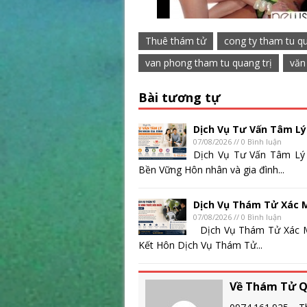
Thuê thám tử
cong ty tham tu qu
van phong tham tu quang trị
văn
Bài tương tự
Dịch Vụ Tư Vấn Tâm Lý
07/08/2026 // 0 Bình luận
Dịch Vụ Tư Vấn Tâm Lý
Bền Vững Hôn nhân và gia đình...
Dịch Vụ Thám Tử Xác 
07/08/2026 // 0 Bình luận
Dịch Vụ Thám Tử Xác M
Kết Hôn Dịch Vụ Thám Tử...
Về Thám Tử Q