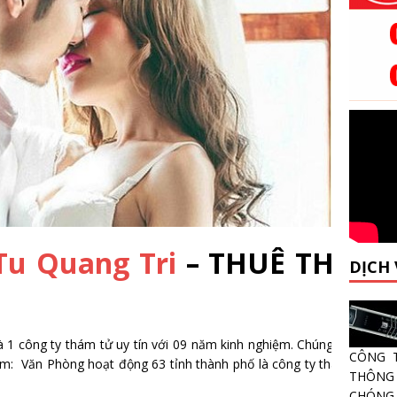
Tu Quang Tri
– THUÊ THÁM 
DỊCH
 1 công ty thám tử uy tín với 09 năm kinh nghiệm. Chúng tôi luôn 
CÔNG 
Nam: Văn Phòng hoạt động 63 tỉnh thành phố là công ty thám tử uy tín
THÔNG 
CHÓNG