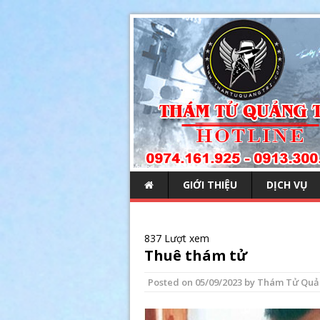
GIỚI THIỆU
DỊCH VỤ
837 Lượt xem
Thuê thám tử
Posted on
05/09/2023
by
Thám Tử Quả