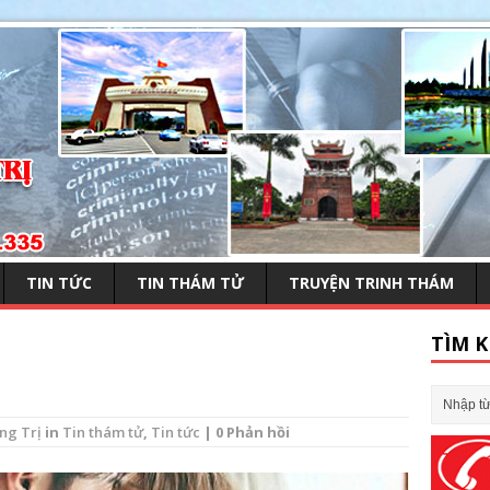
TIN TỨC
TIN THÁM TỬ
TRUYỆN TRINH THÁM
TÌM K
ng Trị
in
Tin thám tử
,
Tin tức
| 0 Phản hồi