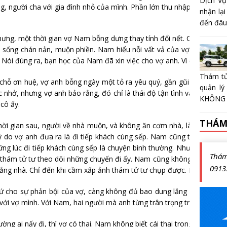
Dịch Vụ
, người cha với gia đình nhỏ của mình. Phần lớn thu nhập, anh đều đ
nhận lại
đến đâu?
ưng, một thời gian vợ Nam bỗng dưng thay tính đổi nết. Cô ấy luôn m
 sống chán nản, muộn phiền. Nam hiểu nỗi vất vả của vợ, nên đã cậ
ói đúng ra, bạn học của Nam đã xin việc cho vợ anh. Vì cậu ta là qu
Thám tử
ỗ ơn huệ, vợ anh bỗng ngày một tỏ ra yêu quý, gần gũi với bạn mình
quản lý
ắc nhở, nhưng vợ anh bảo rằng, đó chỉ là thái độ tận tình và chu đáo
KHÔNG 
 cô ấy.
THÁM
ời gian sau, người về nhà muộn, và không ăn cơm nhà, là vợ Nam.
 do vợ anh đưa ra là đi tiếp khách cùng sếp. Nam cũng tặc lưỡi cho q
ững lúc đi tiếp khách cùng sếp là chuyện bình thường. Nhưng rồi, cả 
Thá
 thám tử tư theo dõi những chuyến đi ấy. Nam cũng không tin lắm, kh
0913
ắng nhà. Chỉ đến khi cầm xấp ảnh thám tử tư chụp được. Nam mới sữ
cho sự phản bội của vợ, càng không đủ bao dung lắng nghe lời giải
với vợ mình. Với Nam, hai người mà anh từng trân trọng trong cuộc s
ờng ai nấy đi, thì vợ có thai. Nam không biết cái thai trong bụng cô