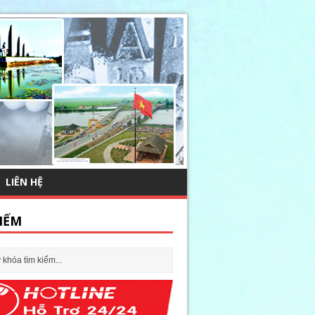
LIÊN HỆ
IẾM