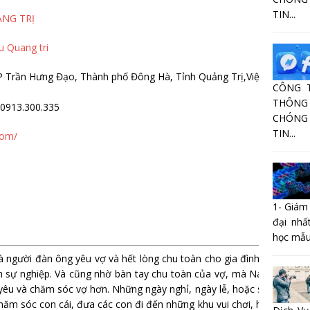
TIN...
NG TRỊ
 Quang tri
.P Trần Hưng Đạo, Thành phố Đông Hà, Tỉnh Quảng Trị,Việt Nam
CÔNG 
THÔNG 
0913.300.335
CHÓNG
TIN...
com/
1- Giám
đại nhấ
học mẫu
 người đàn ông yêu vợ và hết lòng chu toàn cho gia đình. Vợ anh s
ển sự nghiệp. Và cũng nhờ bàn tay chu toàn của vợ, mà Nam đã đư
yêu và chăm sóc vợ hơn. Những ngày nghỉ, ngày lễ, hoặc sau giờ là
chăm sóc con cái, đưa các con đi đến những khu vui chơi, hoặc đón v