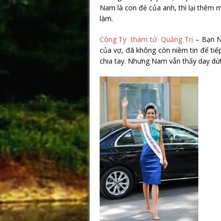
Nam là con đẻ của anh, thì lại thêm 
làm.
Công Ty thám tử Quảng Trị
– Bạn Na
của vợ, đã không còn niềm tin để tiế
chia tay. Nhưng Nam vẫn thấy day dứt,