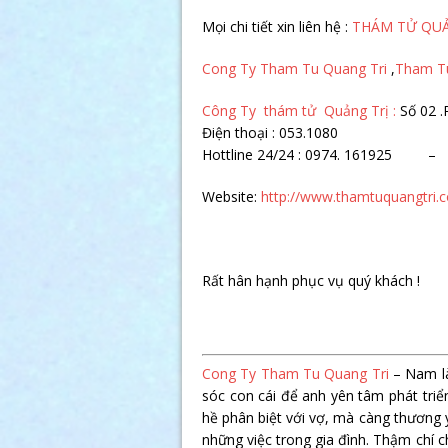
Mọi chi tiết xin liên hệ :
THÁM TỬ QUẢ
Cong Ty Tham Tu Quang Tri
,
Tham Tu
Công Ty thám tử Quảng Trị :
Số 02 
Điện thoại : 053.1080
Hottline 24/24 : 0974. 161925 – 
Website:
http://www.thamtuquangtri.
Rất hân hạnh phục vụ quý khách !
Cong Ty Tham Tu Quang Tri
– Nam là
sóc con cái để anh yên tâm phát tri
hề phân biệt với vợ, mà càng thương 
những việc trong gia đình. Thậm chí 