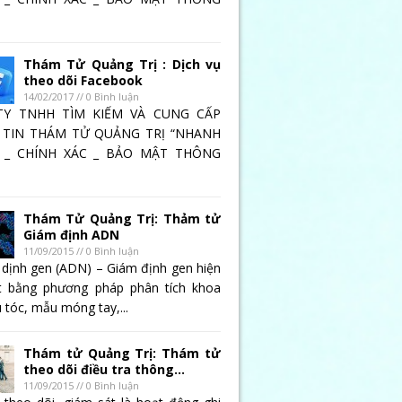
Thám Tử Quảng Trị : Dịch vụ
theo dõi Facebook
14/02/2017 // 0 Bình luận
TY TNHH TÌM KIẾM VÀ CUNG CẤP
TIN THÁM TỬ QUẢNG TRỊ “NHANH
 _ CHÍNH XÁC _ BẢO MẬT THÔNG
Thám Tử Quảng Trị: Thảm tử
Giám định ADN
11/09/2015 // 0 Bình luận
 dịnh gen (ADN) – Giám định gen hiện
t bằng phương pháp phân tích khoa
 tóc, mẫu móng tay,...
au nhiều năm thất nghiệp, đã chọn việc ở nhà chăm
Thám tử Quảng Trị: Thám tử
ợc toàn tâm lo cho công việc của mình. Nam không
theo dõi điều tra thông...
m việc, Nam đều cố gắng về sớm để chia sẻ cùng vợ
11/09/2015 // 0 Bình luận
ợ đi xem phim. Nam luôn nghĩ mình đã làm hết tình