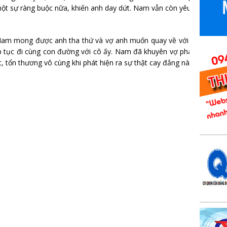
một sự ràng buộc nữa, khiến anh day dứt. Nam vẫn còn yêu vợ nhưng 
m mong được anh tha thứ và vợ anh muốn quay về với gia đình. Nh
p tục đi cùng con đường với cô ấy. Nam đã khuyên vợ phá thai, để 
 tổn thương vô cùng khi phát hiện ra sự thật cay đắng này. Bởi chấp 