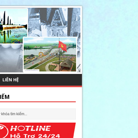
LIÊN HỆ
IẾM