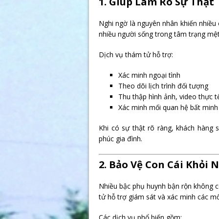
1. Giúp Làm Rõ Sự Thật
Nghi ngờ là nguyên nhân khiến nhiều 
nhiều người sống trong tâm trạng mệt 
Dịch vụ thám tử hỗ trợ:
Xác minh ngoại tình
Theo dõi lịch trình đối tượng
Thu thập hình ảnh, video thực t
Xác minh mối quan hệ bất minh
Khi có sự thật rõ ràng, khách hàng
phúc gia đình.
2. Bảo Vệ Con Cái Khỏi
Nhiều bậc phụ huynh bận rộn không có 
tử hỗ trợ giám sát và xác minh các m
Các dịch vụ phổ biến gồm: