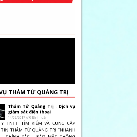
 VỤ THÁM TỬ QUẢNG TRỊ
Thám Tử Quảng Trị : Dịch vụ
giám sát điện thoại
14/02/2017 // 0 Bình luận
TY TNHH TÌM KIẾM VÀ CUNG CẤP
TIN THÁM TỬ QUẢNG TRỊ “NHANH
 _ CHÍNH XÁC _ BẢO MẬT THÔNG