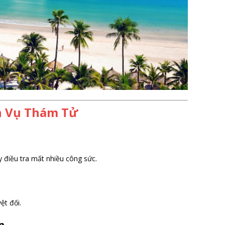
h Vụ Thám Tử
 điều tra mất nhiều công sức.
ệt đối.
p