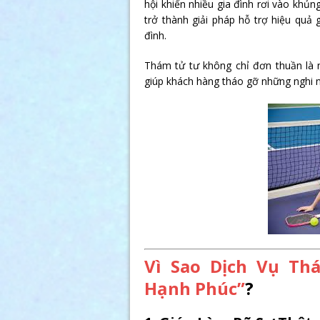
hội khiến nhiều gia đình rơi vào khủn
trở thành giải pháp hỗ trợ hiệu quả 
đình.
Thám tử tư không chỉ đơn thuần là 
giúp khách hàng tháo gỡ những nghi n
Vì Sao Dịch Vụ Th
Hạnh Phúc”
?