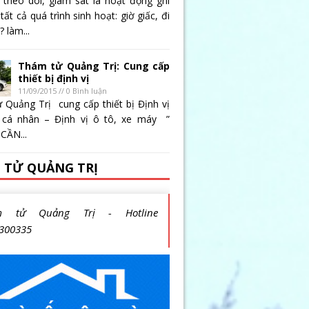
 theo dõi, giám sát là hoạt động ghi
 tất cả quá trình sinh hoạt: giờ giấc, đi
 làm...
Thám tử Quảng Trị: Cung cấp
thiết bị định vị
11/09/2015 // 0 Bình luận
 Quảng Trị cung cấp thiết bị Định vị
 cá nhân – Định vị ô tô, xe máy ”
CẦN...
 TỬ QUẢNG TRỊ
m tử Quảng Trị - Hotline
300335