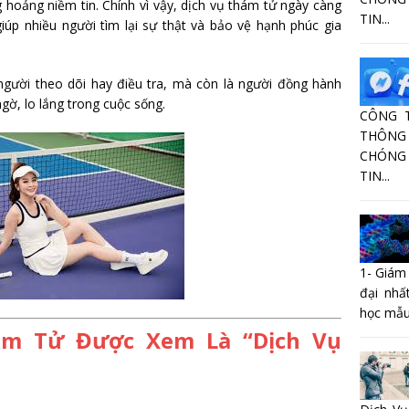
g hoảng niềm tin. Chính vì vậy, dịch vụ thám tử ngày càng
TIN...
giúp nhiều người tìm lại sự thật và bảo vệ hạnh phúc gia
người theo dõi hay điều tra, mà còn là người đồng hành
gờ, lo lắng trong cuộc sống.
CÔNG 
THÔNG 
CHÓNG
TIN...
1- Giám
đại nhấ
học mẫu
ám Tử Được Xem Là “Dịch Vụ