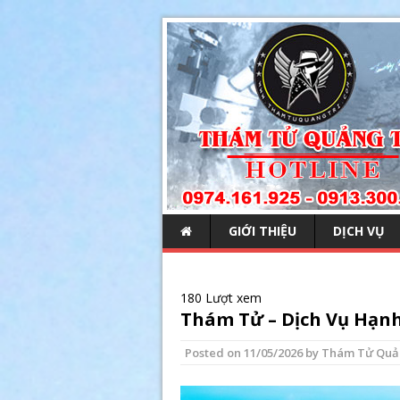
GIỚI THIỆU
DỊCH VỤ
180 Lượt xem
Thám Tử – Dịch Vụ Hạnh
Posted on
11/05/2026
by
Thám Tử Quả