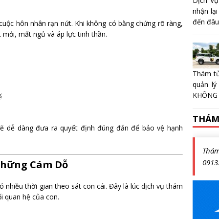
Dịch Vụ
nhận lại
đến đâu?
cuộc hôn nhân rạn nứt. Khi không có bằng chứng rõ ràng,
mỏi, mất ngủ và áp lực tinh thần.
Thám tử
quản lý
KHÔNG 
ế
THÁM
 sẽ dễ dàng đưa ra quyết định đúng đắn để bảo vệ hạnh
Thá
0913
 Những Cám Dỗ
nhiều thời gian theo sát con cái. Đây là lúc dịch vụ thám
ối quan hệ của con.