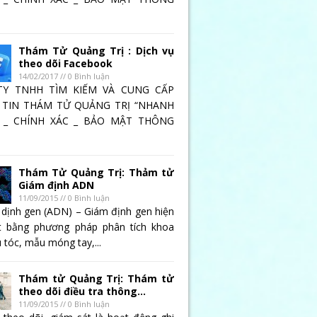
Thám Tử Quảng Trị : Dịch vụ
theo dõi Facebook
14/02/2017 // 0 Bình luận
TY TNHH TÌM KIẾM VÀ CUNG CẤP
TIN THÁM TỬ QUẢNG TRỊ “NHANH
 _ CHÍNH XÁC _ BẢO MẬT THÔNG
Thám Tử Quảng Trị: Thảm tử
Giám định ADN
11/09/2015 // 0 Bình luận
 dịnh gen (ADN) – Giám định gen hiện
t bằng phương pháp phân tích khoa
 tóc, mẫu móng tay,...
Thám tử Quảng Trị: Thám tử
theo dõi điều tra thông...
11/09/2015 // 0 Bình luận