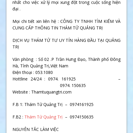
nhất cho việc xử lý mọi xung đột trong cuộc sống hiện
đại .
Mọi chi tiết xin liên hệ : CÔNG TY TNHH TÌM KIẾM VÀ
CUNG CẤP THÔNG TIN THÁM TỬ QUẢNG TRỊ
DỊCH VỤ THÁM TỬ TƯ UY TÍN HÀNG ĐẦU TẠI QUẢNG
TRỊ
Văn phòng : Số 02 .P Trần Hưng Đạo, Thành phố Đông
Hà, Tỉnh Quảng Trị,Việt Nam
Điện thoại : 053.1080
Hottline 24/24 : 0974. 161925 –
0974. 150635
Website : Thamtuquangtri.com
F.B 1: Thám Tử Quảng Trị – 0974161925
F.B2 :
Thám Tử Quảng Trị
– 0974150635
NGUYÊN TẮC LÀM VIỆC