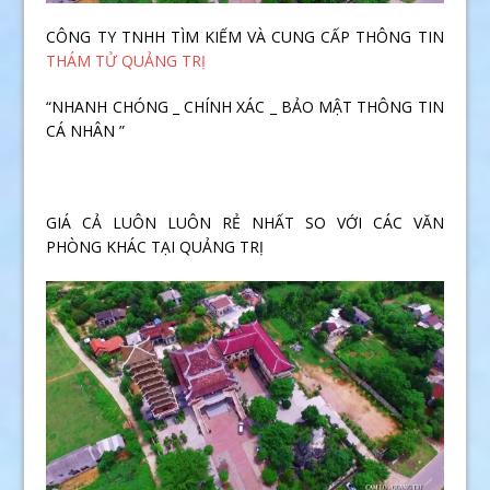
CÔNG TY TNHH TÌM KIẾM VÀ CUNG CẤP THÔNG TIN
THÁM TỬ QUẢNG TRỊ
“NHANH CHÓNG _ CHÍNH XÁC _ BẢO MẬT THÔNG TIN
CÁ NHÂN ”
GIÁ CẢ LUÔN LUÔN RẺ NHẤT SO VỚI CÁC VĂN
PHÒNG KHÁC TẠI QUẢNG TRỊ