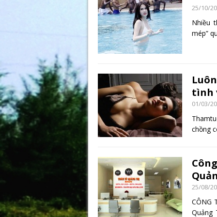
25/10/2
Nhiều t
mép” qu
Luôn
tình
01/03/2
Thamtuq
chồng cô
Công
Quản
25/08/2
CÔNG T
Quảng 