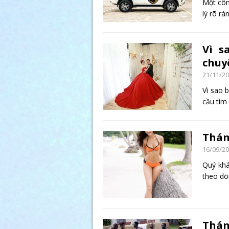
Một côn
lý rõ r
Vì s
chuy
21/11/2
Vì sao 
cầu tìm
Thám
16/09/2
Quý khá
theo dõ
Thám