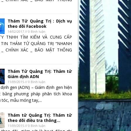
Thám Tử Quảng Trị : Dịch vụ
theo dõi Facebook
14/02/2017 // 0 Bình luận
TY TNHH TÌM KIẾM VÀ CUNG CẤP
TIN THÁM TỬ QUẢNG TRỊ “NHANH
 _ CHÍNH XÁC _ BẢO MẬT THÔNG
Thám Tử Quảng Trị: Thảm tử
Giám định ADN
11/09/2015 // 0 Bình luận
 dịnh gen (ADN) – Giám định gen hiện
t bằng phương pháp phân tích khoa
 tóc, mẫu móng tay,...
Thám tử Quảng Trị: Thám tử
theo dõi điều tra thông...
11/09/2015 // 0 Bình luận