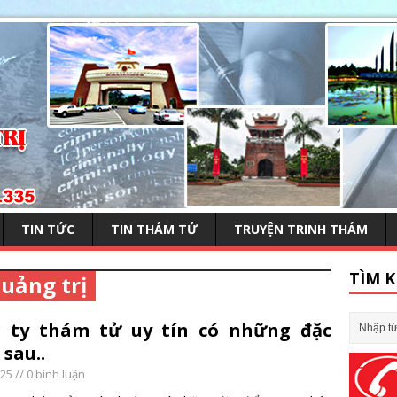
TIN TỨC
TIN THÁM TỬ
TRUYỆN TRINH THÁM
TÌM K
quảng trị
 ty thám tử uy tín có những đặc
sau..
025
// 0 bình luận