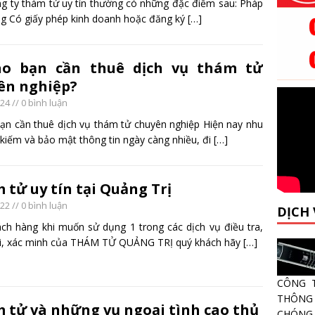
g ty thám tử uy tín thường có những đặc điểm sau: Pháp
àng Có giấy phép kinh doanh hoặc đăng ký
[…]
ao bạn cần thuê dịch vụ thám tử
ên nghiệp?
024
// 0 bình luận
bạn cần thuê dịch vụ thám tử chuyên nghiệp Hiện nay nhu
 kiếm và bảo mật thông tin ngày càng nhiều, đi
[…]
 tử uy tín tại Quảng Trị
022
// 0 bình luận
DỊCH
ch hàng khi muốn sử dụng 1 trong các dịch vụ điều tra,
i, xác minh của THÁM TỬ QUẢNG TRỊ quý khách hãy
[…]
CÔNG 
THÔNG 
 tử và những vụ ngoại tình cao thủ
CHÓNG