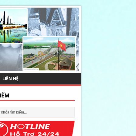
LIÊN HỆ
IẾM