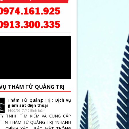
 VỤ THÁM TỬ QUẢNG TRỊ
Thám Tử Quảng Trị : Dịch vụ
giám sát điện thoại
14/02/2017 // 0 Bình luận
TY TNHH TÌM KIẾM VÀ CUNG CẤP
TIN THÁM TỬ QUẢNG TRỊ “NHANH
 _ CHÍNH XÁC _ BẢO MẬT THÔNG