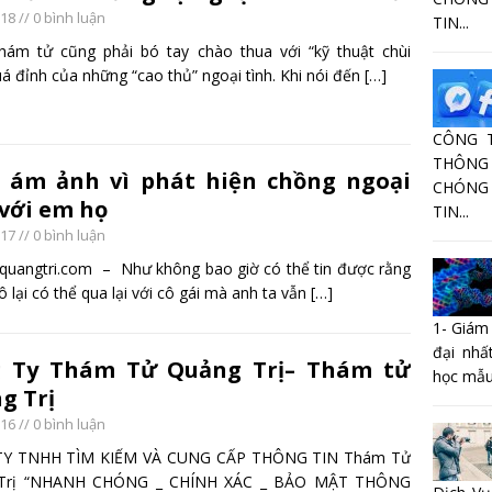
018
// 0 bình luận
TIN...
hám tử cũng phải bó tay chào thua với “kỹ thuật chùi
á đỉnh của những “cao thủ” ngoại tình. Khi nói đến
[…]
CÔNG 
THÔNG 
 ám ảnh vì phát hiện chồng ngoại
CHÓNG
 với em họ
TIN...
017
// 0 bình luận
uangtri.com – Như không bao giờ có thể tin được rằng
 lại có thể qua lại với cô gái mà anh ta vẫn
[…]
1- Giám
đại nhấ
 Ty Thám Tử Quảng Trị– Thám tử
học mẫu
g Trị
016
// 0 bình luận
Y TNHH TÌM KIẾM VÀ CUNG CẤP THÔNG TIN Thám Tử
Trị “NHANH CHÓNG _ CHÍNH XÁC _ BẢO MẬT THÔNG