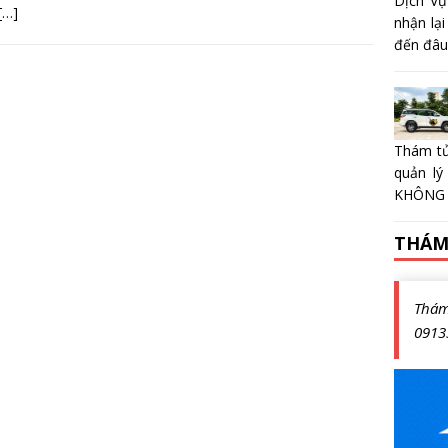
Dịch Vụ
[…]
nhận lại
đến đâu?
Thám tử
quản lý
KHÔNG 
THÁM
Thá
0913