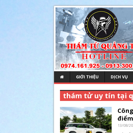
GIỚI THIỆU
DỊCH VỤ
thám tử uy tín tại 
Công
điểm 
13/08/2