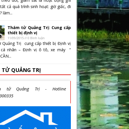
 theo dõi, giám sát là hoạt động ghi
 tất cả quá trình sinh hoạt: giờ giấc, đi
 làm...
Thám tử Quảng Trị: Cung cấp
thiết bị định vị
11/09/2015 // 0 Bình luận
 Quảng Trị cung cấp thiết bị Định vị
 cá nhân – Định vị ô tô, xe máy ”
CẦN...
 TỬ QUẢNG TRỊ
m tử Quảng Trị - Hotline
300335