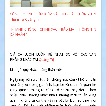
CÔNG TY TNHH TÌM KIẾM VÀ CUNG CẤP THÔNG TIN
Thám Tử Quảng Trị
“NHANH CHÓNG _ CHÍNH XÁC _ BẢO MẬT THÔNG TIN
CÁ NHÂN ”
GIÁ CẢ LUÔN LUÔN RẺ NHẤT SO VỚI CÁC VĂN
PHÒNG KHÁC TẠI
Quảng Trị
Kính gửi quý khách hàng thân mến!
Ngày nay với sự phát triển chóng mặt của xã hội thì văn
hoá ứng xử trong gia đình, bạn bè và các mối quan hệ
xung quanh chúng ta cũng có nhiều thay đổi . Theo
nhiều chiều hướng khác nhau, những mâu thuẫn xung
quanh chúng ta có thể xảy ra bất kỳ lúc nào ,mọi nơi
,mọi lúc. Để giải quyết những mâu thuẫn đó được suôn