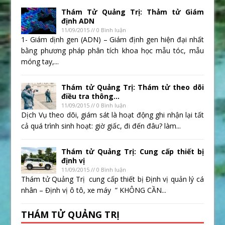
Thám Tử Quảng Trị: Thảm tử Giám
định ADN
11/09/2015 // 0 Bình luận
1- Giám dịnh gen (ADN) – Giám định gen hiện đại nhất
bằng phương pháp phân tích khoa học mẫu tóc, mẫu
móng tay,...
Thám tử Quảng Trị: Thám tử theo dõi
điều tra thông...
11/09/2015 // 0 Bình luận
Dịch Vụ theo dõi, giám sát là hoạt động ghi nhận lại tất
cả quá trình sinh hoạt: giờ giấc, đi đến đâu? làm...
Thám tử Quảng Trị: Cung cấp thiết bị
định vị
11/09/2015 // 0 Bình luận
Thám tử Quảng Trị cung cấp thiết bị Định vị quản lý cá
nhân – Định vị ô tô, xe máy ” KHÔNG CẦN...
THÁM TỬ QUẢNG TRỊ