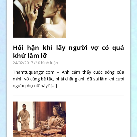
Hối hận khi lấy người vợ có quá
khứ lầm lỡ
24/02/2017
// 0 bình luận
Thamtuquangtri.com – Anh cảm thấy cuộc sống của
mình vô cùng bế tắc, phải chăng anh đã sai lầm khi cưới
người phụ nữ này?
[…]