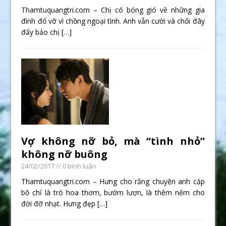
Thamtuquangtri.com – Chị có bóng gió về những gia
đình đổ vỡ vì chồng ngoại tình. Anh vẫn cười và chối đây
đẩy bảo chị
[…]
Vợ không nỡ bỏ, mà “tình nhỏ”
không nỡ buông
24/02/2017
// 0 bình luận
Thamtuquangtri.com – Hưng cho rằng chuyện anh cặp
bồ chỉ là trò hoa thơm, bướm lượn, là thêm nếm cho
đời đỡ nhạt. Hưng đẹp
[…]