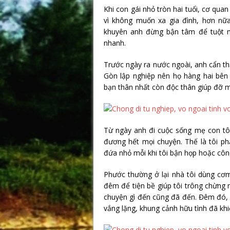
Khi con gái nhỏ tròn hai tuổi, cơ qu
vì không muốn xa gia đình, hơn nữ
khuyên anh đừng bận tâm để tuột m
nhanh.
Trước ngày ra nước ngoài, anh cẩn thậ
Gòn lập nghiệp nên họ hàng hai bên
bạn thân nhất còn độc thân giúp đỡ mẹ
Từ ngày anh đi cuộc sống mẹ con tô
đương hết mọi chuyện. Thế là tôi phả
đứa nhỏ mỗi khi tôi bận họp hoặc công
Phước thường ở lại nhà tôi dùng cơ
đêm để tiện bề giúp tôi trông chừng 
chuyện gì đến cũng đã đến. Đêm đó, 
vắng lặng, khung cảnh hữu tình đã khiế