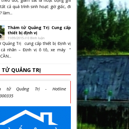
 theo dõi, giám sát là hoạt động ghi
 tất cả quá trình sinh hoạt: giờ giấc, đi
 làm...
Thám tử Quảng Trị: Cung cấp
thiết bị định vị
11/09/2015 // 0 Bình luận
 Quảng Trị cung cấp thiết bị Định vị
 cá nhân – Định vị ô tô, xe máy ”
CẦN...
 TỬ QUẢNG TRỊ
m tử Quảng Trị - Hotline
300335