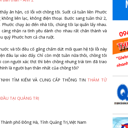
hấy ân hận, có lỗi với chồng tôi. Suốt cả tuần liền Phước
 không liên lạc, không điện thoại. Bước sang tuần thứ 2,
Phước chạy ào đến nhà tôi, chúng tôi lại quấn lấy nhau.
 càng nhận ra tình yêu dành cho nhau rất chân thành và
yêu quý Phước hơn cả cha ruột.
hước và tôi đều cố gắng chấm dứt mối quan hệ tội lỗi này
ện đâu lại vào đấy. Chỉ còn một tuần nữa thôi, chồng tôi
hi con người xác thịt thì bên chồng nhưng trái tim đã trao
hính là người bạn thân nhất của chồng tôi?
 TY TNHH TÌM KIẾM VÀ CUNG CẤP THÔNG TIN
THÁM TỬ
 ĐẦU TẠI QUẢNG TRỊ
 Thành phố Đông Hà, Tỉnh Quảng Trị,Việt Nam