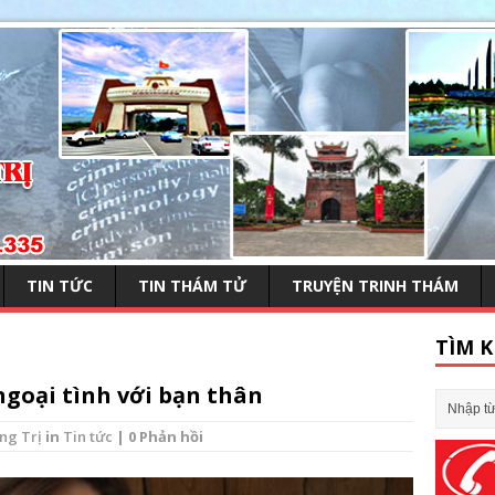
TIN TỨC
TIN THÁM TỬ
TRUYỆN TRINH THÁM
TÌM K
ngoại tình với bạn thân
ng Trị
in
Tin tức
| 0 Phản hồi