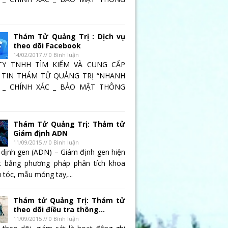
Thám Tử Quảng Trị : Dịch vụ
theo dõi Facebook
14/02/2017 // 0 Bình luận
TY TNHH TÌM KIẾM VÀ CUNG CẤP
TIN THÁM TỬ QUẢNG TRỊ “NHANH
 _ CHÍNH XÁC _ BẢO MẬT THÔNG
Thám Tử Quảng Trị: Thảm tử
Giám định ADN
11/09/2015 // 0 Bình luận
 dịnh gen (ADN) – Giám định gen hiện
t bằng phương pháp phân tích khoa
 tóc, mẫu móng tay,...
Thám tử Quảng Trị: Thám tử
theo dõi điều tra thông...
11/09/2015 // 0 Bình luận