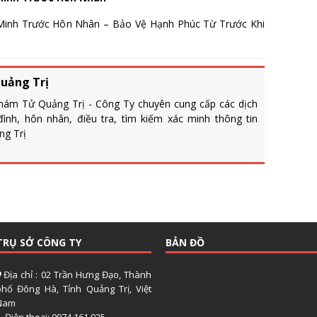
inh Trước Hôn Nhân – Bảo Vệ Hạnh Phúc Từ Trước Khi
uảng Trị
Thám Tử Quảng Trị - Công Ty chuyên cung cấp các dịch
ình, hôn nhân, điều tra, tìm kiếm xác minh thông tin
ng Trị
TRỤ SỞ CÔNG TY
BẢN ĐỒ
Địa chỉ : 02 Trần Hưng Đạo, Thành
phố Đông Hà, Tỉnh Quảng Trị, Việt
Nam
Điện thoại: 0974.161.925