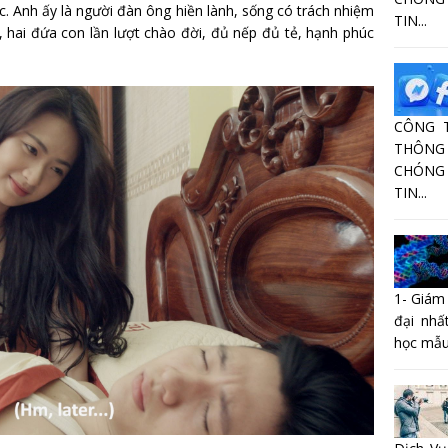
. Anh ấy là người đàn ông hiền lành, sống có trách nhiệm
TIN...
 hai đứa con lần lượt chào đời, đủ nếp đủ tẻ, hạnh phúc
CÔNG 
THÔNG 
CHÓNG
TIN...
1- Giám
đại nhấ
học mẫu