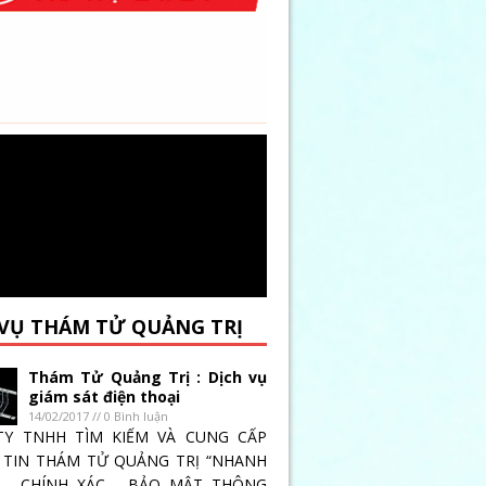
 VỤ THÁM TỬ QUẢNG TRỊ
Thám Tử Quảng Trị : Dịch vụ
giám sát điện thoại
14/02/2017 // 0 Bình luận
TY TNHH TÌM KIẾM VÀ CUNG CẤP
TIN THÁM TỬ QUẢNG TRỊ “NHANH
 _ CHÍNH XÁC _ BẢO MẬT THÔNG