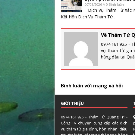
07/08/2026 // 0 Bình luận
Dịch Vụ Thám Tử Xác M
Kết Hôn Dịch Vụ Thám Tử...
Về Thám Tử Q
0974.161.925 - 
vụ thám tử gia đ
hàng đầu tại Quả
Bình luân với mạng xã hội
GIỚI THIỆU
0974.161.925 - Thám Tử Quảng Trị -
Công Ty chuyên cung cấp các dịch
vụ thám tử gia đình, hôn nhân, điều
tra, tìm kiếm xác minh thông tin hàng