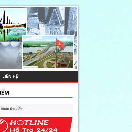
LIÊN HỆ
IẾM