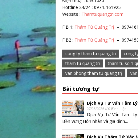
Điện thoại : 053.1080
Hottline 24/24 : 0974
Website :
Thamtuquangtri.com
F.B 1:
Thám Tử Quảng Trị
– 097416
F.B2 :
Thám Tử Quảng Trị
– 097415
cong ty tham tu quang tri
công t
tham tu quang tri
tham tu so 1 q
van phong tham tu quang trị
văn
Bài tương tự
Dịch Vụ Tư Vấn Tâm Lý
07/08/2026 // 0 Bình luận
Dịch Vụ Tư Vấn Tâm Lý
Bền Vững Hôn nhân và gia đình...
Dịch Vụ Thám Tử Xác 