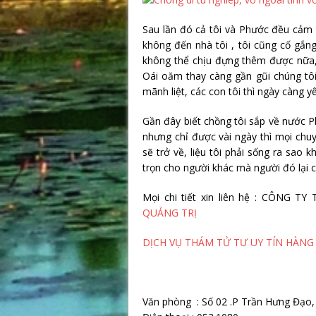
Sau lần đó cả tôi và Phước đều cảm t
không đến nhà tôi , tôi cũng cố gắng
không thể chịu đựng thêm được nữa, 
Oái oăm thay càng gần gũi chúng tôi
mãnh liệt, các con tôi thì ngày càng 
Gần đây biết chồng tôi sắp về nước P
nhưng chỉ được vài ngày thì mọi chuy
sẽ trở về, liệu tôi phải sống ra sao k
trọn cho người khác mà người đó lại c
Mọi chi tiết xin liên hệ : CÔNG
QUẢNG TRỊ
DỊCH VỤ THÁM TỬ TƯ UY TÍN HÀNG
Văn phòng : Số 02 .P Trần Hưng Đạo,