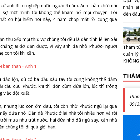
Dịch Vụ
an cử anh đi tu nghiệp nước ngoài 4 năm. Anh chần chừ mãi
nhận lại
a sợ một mình tôi không thể kham nổi mọi chuyện. Tôi
đến đâu?
ất cơ hội hiếm hoi này, 4 năm chớp mắt rồi cũng qua
n thu xếp mọi thứ. Vợ chồng tôi đều là dân tỉnh lẻ lên Sài
 chẳng ai đỡ đần được, vì vậy anh đã nhờ Phước- người
Thám tử
 con tôi khi cần.
quản lý
KHÔNG 
THÁM
i đảo lộn, dù có ba đầu sáu tay tôi cũng không thể đảm
i cầu cứu Phước, khi thì đón dùm đứa lớn, lúc thì trông
 việc đột xuất.
Thá
0913
m, những lúc con ốm đau, tôi còn nhờ Phước ngủ lại qua
mấy đứa nhỏ. Dần dà Phước ở lại nhà tôi nhiều hơn và rồi
trời mưa như trút nước, hai đứa nhỏ đã ngủ say, căn nhà
n chúng tôi đi quá giới hạn.