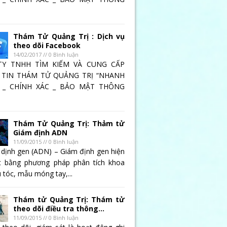
Thám Tử Quảng Trị : Dịch vụ
theo dõi Facebook
14/02/2017 // 0 Bình luận
TY TNHH TÌM KIẾM VÀ CUNG CẤP
TIN THÁM TỬ QUẢNG TRỊ “NHANH
 _ CHÍNH XÁC _ BẢO MẬT THÔNG
Thám Tử Quảng Trị: Thảm tử
Giám định ADN
11/09/2015 // 0 Bình luận
 dịnh gen (ADN) – Giám định gen hiện
t bằng phương pháp phân tích khoa
 tóc, mẫu móng tay,...
Thám tử Quảng Trị: Thám tử
theo dõi điều tra thông...
11/09/2015 // 0 Bình luận