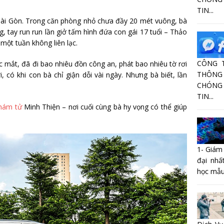
TIN...
 Sài Gòn. Trong căn phòng nhỏ chưa đầy 20 mét vuông, bà
, tay run run lần giở tấm hình đứa con gái 17 tuổi – Thảo
một tuần không liên lạc.
CÔNG 
 mắt, đã đi bao nhiêu đồn công an, phát bao nhiêu tờ rơi
THÔNG 
 có khi con bà chỉ giận dỗi vài ngày. Nhưng bà biết, lần
CHÓNG
TIN...
hám tử
Minh Thiện – nơi cuối cùng bà hy vọng có thể giúp
1- Giám
đại nhấ
học mẫu