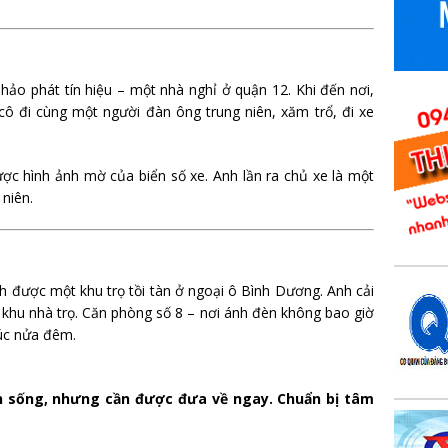
Thảo phát tín hiệu – một nhà nghỉ ở quận 12. Khi đến nơi,
cô đi cùng một người đàn ông trung niên, xăm trổ, đi xe
ợc hình ảnh mờ của biển số xe. Anh lần ra chủ xe là một
 niên.
h được một khu trọ tồi tàn ở ngoại ô Bình Dương. Anh cải
khu nhà trọ. Căn phòng số 8 – nơi ánh đèn không bao giờ
lúc nửa đêm.
òn sống, nhưng cần được đưa về ngay. Chuẩn bị tâm