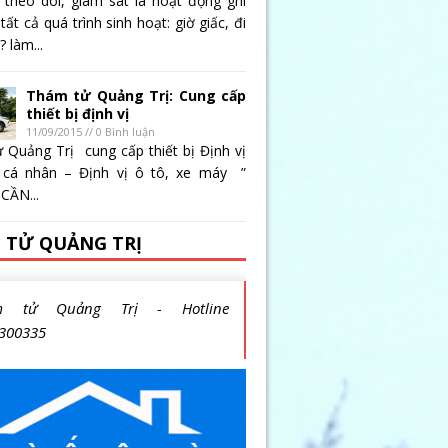
 theo dõi, giám sát là hoạt động ghi
 tất cả quá trình sinh hoạt: giờ giấc, đi
 làm...
Thám tử Quảng Trị: Cung cấp
thiết bị định vị
11/09/2015 // 0 Bình luận
 Quảng Trị cung cấp thiết bị Định vị
 cá nhân – Định vị ô tô, xe máy ”
CẦN...
 TỬ QUẢNG TRỊ
m tử Quảng Trị - Hotline
300335