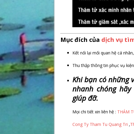
Mục đích của
dịch vụ tì
Kết nối lại mối quan hệ cá nhân,
Thu thập thông tin phục vụ kiện
Khi b
ạ
n có nh
ữ
ng 
nhanh chóng hãy
giúp đ
ỡ
.
Mọi chi tiết xin liên hệ :
THÁM T
Cong Ty Tham Tu Quang Tri
,
T