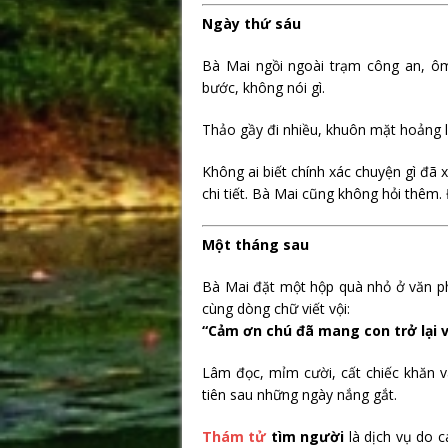
Ngày thứ sáu
Bà Mai ngồi ngoài trạm công an, ôm
bước, không nói gì.
Thảo gầy đi nhiều, khuôn mặt hoảng 
Không ai biết chính xác chuyện gì đã
chi tiết. Bà Mai cũng không hỏi thêm. 
Một tháng sau
Bà Mai đặt một hộp quà nhỏ ở văn ph
cùng dòng chữ viết vội:
“Cảm ơn chú đã mang con trở lại v
Lâm đọc, mỉm cười, cất chiếc khăn 
tiên sau những ngày nắng gắt.
Thám tử
tìm người
là dịch vụ do 