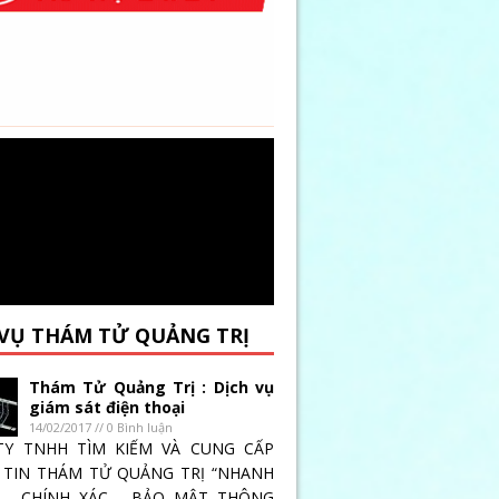
 VỤ THÁM TỬ QUẢNG TRỊ
Thám Tử Quảng Trị : Dịch vụ
giám sát điện thoại
14/02/2017 // 0 Bình luận
TY TNHH TÌM KIẾM VÀ CUNG CẤP
TIN THÁM TỬ QUẢNG TRỊ “NHANH
 _ CHÍNH XÁC _ BẢO MẬT THÔNG