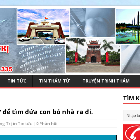
TIN TỨC
TIN THÁM TỬ
TRUYỆN TRINH THÁM
TÌM K
để tìm đứa con bỏ nhà ra đi.
ng Trị
in
Tin tức
| 0 Phản hồi