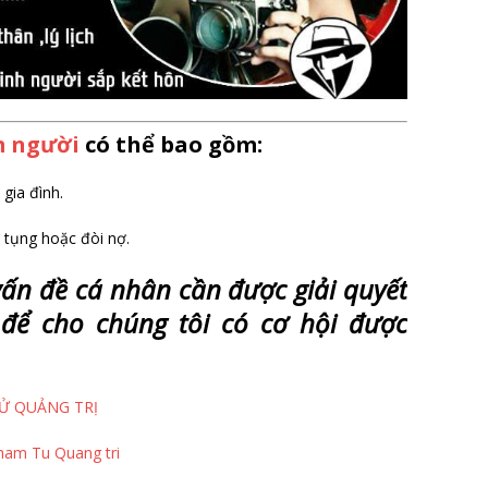
m người
có thể bao gồm:
 gia đình.
 tụng hoặc đòi nợ.
v
ấ
n đ
ề
cá nhân c
ầ
n đ
ượ
c gi
ả
i quy
ế
t
 đ
ể
cho chúng tôi có c
ơ
h
ộ
i đ
ượ
c
Ử QUẢNG TRỊ
ham Tu Quang tri