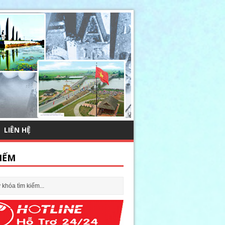
LIÊN HỆ
IẾM