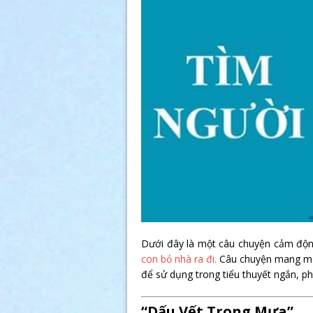
Dưới đây là một câu chuyện cảm động
con bỏ nhà ra đi.
Câu chuyện mang màu 
để sử dụng trong tiểu thuyết ngắn, p
“Dấu Vết Trong Mưa”