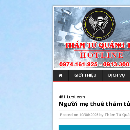
GIỚI THIỆU
DỊCH VỤ
481 Lượt xem
Người mẹ thuê thám tử 
Posted on
10/06/2025
by
Thám Tử Quả