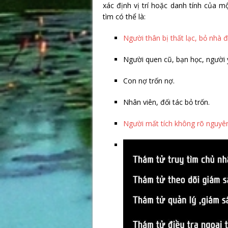
xác định vị trí hoặc danh tính của 
tìm có thể là:
Người thân bị thất lạc, bỏ nhà đi
Người quen cũ, bạn học, người 
Con nợ trốn nợ.
Nhân viên, đối tác bỏ trốn.
Người mất tích không rõ nguyê