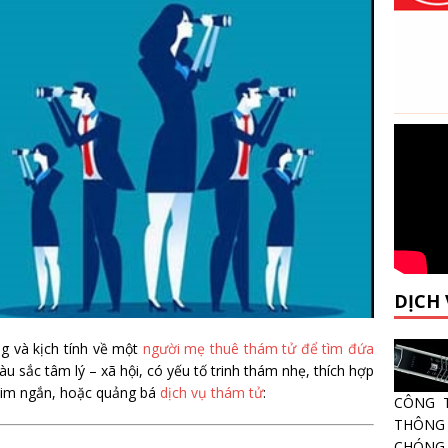
DỊCH
 và kịch tính về một
người mẹ thuê thám tử để tìm đứa
sắc tâm lý – xã hội, có yếu tố trinh thám nhẹ, thích hợp
him ngắn, hoặc quảng bá
dịch vụ thám tử
:
CÔNG 
THÔNG 
CHÓNG