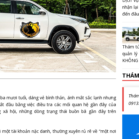
Dịch Vụ
nhận lại
đến đâu?
Thám tử
quản lý
KHÔNG 
THÁM
Thá
a mươi tuổi, dáng vẻ bình thản, ánh mắt sắc lạnh nhưng
0913
bắt đầu bằng việc điều tra các mối quan hệ gần đây của
 xã hội, những dòng trạng thái buồn bã gần đây trên
i một tài khoản nặc danh, thường xuyên rủ rê về “một nơi