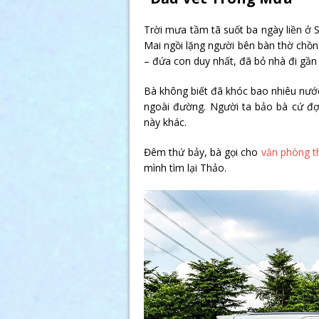
Trời mưa tầm tã suốt ba ngày liền ở
Mai ngồi lặng người bên bàn thờ chồng
– đứa con duy nhất, đã bỏ nhà đi gần 
Bà không biết đã khóc bao nhiêu nước
ngoài đường. Người ta bảo bà cứ đợi,
này khác.
Đêm thứ bảy, bà gọi cho
văn phòng t
mình tìm lại Thảo.