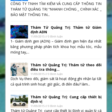
CÔNG TY TNHH TÌM KIẾM VÀ CUNG CẤP THÔNG TIN
THÁM TỬ QUẢNG TRỊ “NHANH CHÓNG _ CHÍNH XÁC _
BẢO MẬT THÔNG TIN...
Thám Tử Quảng Trị: Thảm tử Giám
định ADN
11/09/2015 // 0 Bình luận
1- Giám dịnh gen (ADN) – Giám định gen hiện đại nhất
bằng phương pháp phân tích khoa học mẫu tóc, mẫu
móng tay,...
Thám tử Quảng Trị: Thám tử theo dõi
điều tra thông...
11/09/2015 // 0 Bình luận
Dịch Vụ theo dõi, giám sát là hoạt động ghi nhận lại tất
cả quá trình sinh hoạt: giờ giấc, đi đến đâu? làm...
Thám tử Quảng Trị: Cung cấp thiết bị
định vị
11/09/2015 // 0 Bình luận
Thám tử Quảng Trị cung cấp thiết bị Định vị quản lý cá