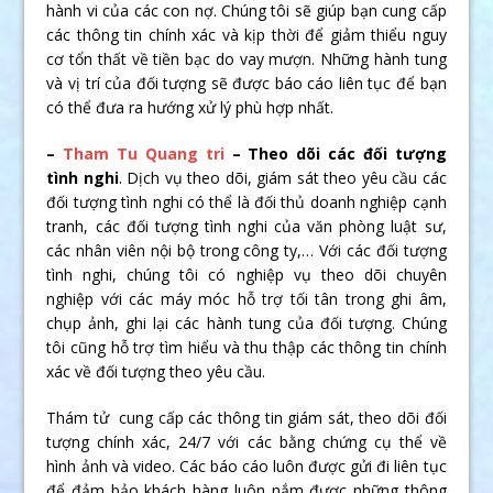
hành vi của các con nợ. Chúng tôi sẽ giúp bạn cung cấp
các thông tin chính xác và kịp thời để giảm thiểu nguy
cơ tổn thất về tiền bạc do vay mượn. Những hành tung
và vị trí của đối tượng sẽ được báo cáo liên tục để bạn
có thể đưa ra hướng xử lý phù hợp nhất.
–
Tham Tu Quang tri
– Theo dõi các đối tượng
tình nghi
. Dịch vụ theo dõi, giám sát theo yêu cầu các
đối tượng tình nghi có thể là đối thủ doanh nghiệp cạnh
tranh, các đối tượng tình nghi của văn phòng luật sư,
các nhân viên nội bộ trong công ty,… Với các đối tượng
tình nghi, chúng tôi có nghiệp vụ theo dõi chuyên
nghiệp với các máy móc hỗ trợ tối tân trong ghi âm,
chụp ảnh, ghi lại các hành tung của đối tượng. Chúng
tôi cũng hỗ trợ tìm hiểu và thu thập các thông tin chính
xác về đối tượng theo yêu cầu.
Thám tử cung cấp các thông tin giám sát, theo dõi đối
tượng chính xác, 24/7 với các bằng chứng cụ thể về
hình ảnh và video. Các báo cáo luôn được gửi đi liên tục
để đảm bảo khách hàng luôn nắm được những thông