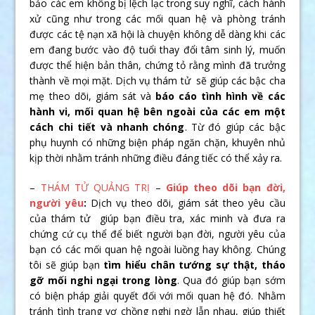
bảo các em không bị lệch lạc trong suy nghĩ, cách hành
xử cũng như trong các mối quan hệ và phòng tránh
được các tệ nạn xã hội là chuyện không dễ dàng khi các
em đang bước vào độ tuổi thay đổi tâm sinh lý, muốn
được thể hiện bản thân, chứng tỏ rằng mình đã trưởng
thành về mọi mặt. Dịch vụ thám tử sẽ giúp các bậc cha
mẹ theo dõi, giám sát và
báo cáo tình hình về các
hành vi, mối quan hệ bên ngoài của các em một
cách chi tiết và nhanh chóng
. Từ đó giúp các bậc
phụ huynh có những biện pháp ngăn chặn, khuyên nhủ
kịp thời nhằm tránh những điều đáng tiếc có thể xảy ra.
–
THÁM TỬ QUẢNG TRỊ
–
Giúp theo dõi bạn đời,
người yêu
:
Dịch vụ theo dõi, giám sát theo yêu cầu
của thám tử giúp bạn điều tra, xác minh và đưa ra
chứng cứ cụ thể để biết người bạn đời, người yêu của
bạn có các mối quan hệ ngoài luồng hay không. Chúng
tôi sẽ giúp bạn
tìm hiểu chân tướng sự thật, tháo
gỡ mối nghi ngại trong lòng
. Qua đó giúp bạn sớm
có biện pháp giải quyết đối với mối quan hệ đó. Nhằm
tránh tình trạng vợ chồng nghi ngờ lẫn nhau, giúp thiết