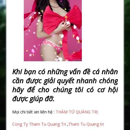
Khi b
ạ
n có nh
ữ
ng v
ấ
n đ
ề
cá nhân
c
ầ
n đ
ượ
c gi
ả
i quy
ế
t nhanh chóng
hãy đ
ể
cho chúng tôi có c
ơ
h
ộ
i
đ
ượ
c giúp đ
ỡ
.
Mọi chi tiết xin liên hệ :
THÁM TỬ QUẢNG TRỊ
Cong Ty Tham Tu Quang Tri
,
Tham Tu Quang tri