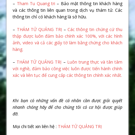
–
Tham Tu Quang tri
– Bảo mật thông tin khách hàng
và các thông tin liên quan trong dịch vụ thám tử. Các
thông tin chỉ có khách hàng là sở hữu.
–
THÁM TỬ QUẢNG TRỊ
–
Các thông tin chứng cứ thu
thập được luôn đảm bảo chính xác 100%, với các hình
ảnh, video và cả các giấy tờ làm bằng chứng cho khách
hàng.
–
THÁM TỬ QUẢNG TRỊ
–
Luôn trung thực và tân tâm
với nghề, đảm bảo công việc luôn được tiến hành chính
xác và liên tục để cung cấp các thông tin chính xác nhất.
Khi b
ạ
n có nh
ữ
ng v
ấ
n đ
ề
cá nhân c
ầ
n đ
ượ
c gi
ả
i quy
ế
t
nhanh chóng hãy đ
ể
cho chúng tôi có c
ơ
h
ộ
i đ
ượ
c giúp
đ
ỡ
.
Mọi chi tiết xin liên hệ :
THÁM TỬ QUẢNG TRỊ