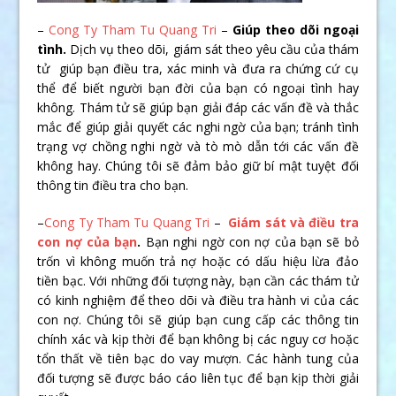
–
Cong Ty Tham Tu Quang Tri
–
Giúp theo dõi ngoại
tình.
Dịch vụ theo dõi, giám sát theo yêu cầu của thám
tử giúp bạn điều tra, xác minh và đưa ra chứng cứ cụ
thể để biết người bạn đời của bạn có ngoại tình hay
không. Thám tử sẽ giúp bạn giải đáp các vấn đề và thắc
mắc để giúp giải quyết các nghi ngờ của bạn; tránh tình
trạng vợ chồng nghi ngờ và tò mò dẫn tới các vấn đề
không hay. Chúng tôi sẽ đảm bảo giữ bí mật tuyệt đối
thông tin điều tra cho bạn.
–
Cong Ty Tham Tu Quang Tri
–
Giám sát và điều tra
con nợ của bạn
.
Bạn nghi ngờ con nợ của bạn sẽ bỏ
trốn vì không muốn trả nợ hoặc có dấu hiệu lừa đảo
tiền bạc. Với những đối tượng này, bạn cần các thám tử
có kinh nghiệm để theo dõi và điều tra hành vi của các
con nợ. Chúng tôi sẽ giúp bạn cung cấp các thông tin
chính xác và kịp thời để bạn không bị các nguy cơ hoặc
tổn thất về tiên bạc do vay mượn. Các hành tung của
đối tượng sẽ được báo cáo liên tục để bạn kịp thời giải