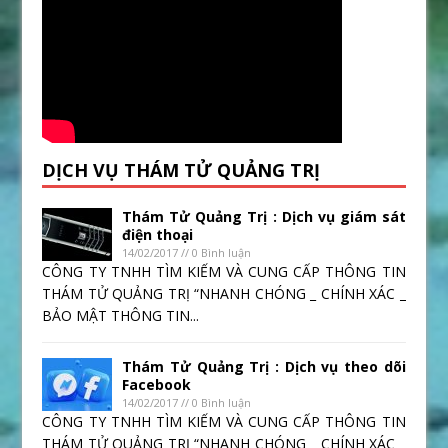
DỊCH VỤ THÁM TỬ QUẢNG TRỊ
Thám Tử Quảng Trị : Dịch vụ giám sát
điện thoại
14/02/2017 // 0 Bình luận
CÔNG TY TNHH TÌM KIẾM VÀ CUNG CẤP THÔNG TIN
THÁM TỬ QUẢNG TRỊ “NHANH CHÓNG _ CHÍNH XÁC _
BẢO MẬT THÔNG TIN...
Thám Tử Quảng Trị : Dịch vụ theo dõi
Facebook
14/02/2017 // 0 Bình luận
CÔNG TY TNHH TÌM KIẾM VÀ CUNG CẤP THÔNG TIN
THÁM TỬ QUẢNG TRỊ “NHANH CHÓNG _ CHÍNH XÁC _