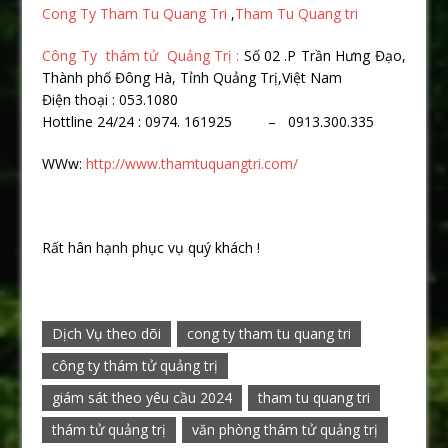
Cong Ty Tham Tu Quang Tri
,
Tham Tu Quang tri
Công Ty thám tử Quảng Trị :
Số 02 .P Trần Hưng Đạo,
Thành phố Đông Hà, Tỉnh Quảng Trị,Việt Nam
Điện thoại : 053.1080
Hottline 24/24 : 0974. 161925 – 0913.300.335
WWw:
http://www.thamtuquangtri.com/
Rất hân hạnh phục vụ quý khách !
Dịch Vụ theo dõi
cong ty tham tu quang tri
công ty thám tử quảng trị
giám sát theo yêu cầu 2024
tham tu quang tri
thám tử quảng trị
văn phòng thám tử quảng trị