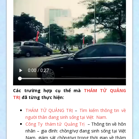
Các trường hợp cụ thể mà
THÁM TỬ QUẢNG
TRỊ
đã từng thực hiện:
THÁM TỬ QUẢNG TRỊ
–
Tìm kiếm thông tin về
người thân đang sinh sống tại Việt Nam.
Công Ty thám tử Quảng Trị
– Thông tin về hôn
nhân – gia đình: chồng/vợ đang sinh sống tại Việt
Nam, giám sát chồng/vợ trong thời gian về thăm