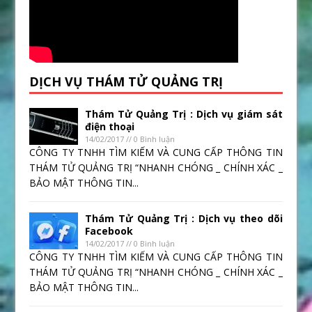
DỊCH VỤ THÁM TỬ QUẢNG TRỊ
Thám Tử Quảng Trị : Dịch vụ giám sát
điện thoại
14/02/2017 // 0 Bình luận
CÔNG TY TNHH TÌM KIẾM VÀ CUNG CẤP THÔNG TIN
THÁM TỬ QUẢNG TRỊ “NHANH CHÓNG _ CHÍNH XÁC _
BẢO MẬT THÔNG TIN...
Thám Tử Quảng Trị : Dịch vụ theo dõi
Facebook
14/02/2017 // 0 Bình luận
CÔNG TY TNHH TÌM KIẾM VÀ CUNG CẤP THÔNG TIN
THÁM TỬ QUẢNG TRỊ “NHANH CHÓNG _ CHÍNH XÁC _
BẢO MẬT THÔNG TIN...