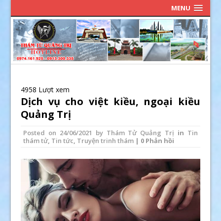
MENU
4958 Lượt xem
Dịch vụ cho việt kiều, ngoại kiều
Quảng Trị
Posted on
24/06/2021
by
Thám Tử Quảng Trị
in
Tin
thám tử
,
Tin tức
,
Truyện trinh thám
| 0 Phản hồi