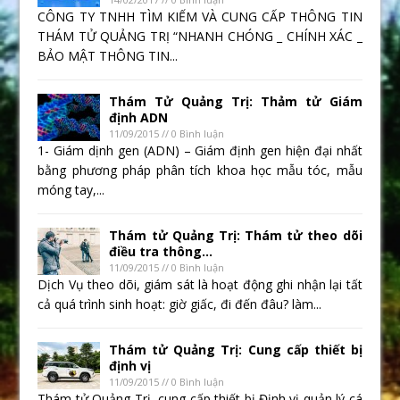
CÔNG TY TNHH TÌM KIẾM VÀ CUNG CẤP THÔNG TIN
THÁM TỬ QUẢNG TRỊ “NHANH CHÓNG _ CHÍNH XÁC _
BẢO MẬT THÔNG TIN...
Thám Tử Quảng Trị: Thảm tử Giám
định ADN
11/09/2015 // 0 Bình luận
1- Giám dịnh gen (ADN) – Giám định gen hiện đại nhất
bằng phương pháp phân tích khoa học mẫu tóc, mẫu
móng tay,...
Thám tử Quảng Trị: Thám tử theo dõi
điều tra thông...
11/09/2015 // 0 Bình luận
Dịch Vụ theo dõi, giám sát là hoạt động ghi nhận lại tất
cả quá trình sinh hoạt: giờ giấc, đi đến đâu? làm...
Thám tử Quảng Trị: Cung cấp thiết bị
định vị
11/09/2015 // 0 Bình luận
Thám tử Quảng Trị cung cấp thiết bị Định vị quản lý cá