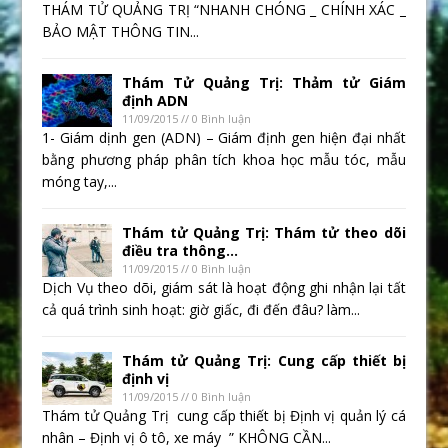
THÁM TỬ QUẢNG TRỊ “NHANH CHÓNG _ CHÍNH XÁC _
BẢO MẬT THÔNG TIN...
Thám Tử Quảng Trị: Thảm tử Giám
định ADN
11/09/2015 // 0 Bình luận
1- Giám dịnh gen (ADN) – Giám định gen hiện đại nhất
bằng phương pháp phân tích khoa học mẫu tóc, mẫu
móng tay,...
Thám tử Quảng Trị: Thám tử theo dõi
điều tra thông...
11/09/2015 // 0 Bình luận
Dịch Vụ theo dõi, giám sát là hoạt động ghi nhận lại tất
cả quá trình sinh hoạt: giờ giấc, đi đến đâu? làm...
Thám tử Quảng Trị: Cung cấp thiết bị
định vị
11/09/2015 // 0 Bình luận
Thám tử Quảng Trị cung cấp thiết bị Định vị quản lý cá
nhân – Định vị ô tô, xe máy ” KHÔNG CẦN...