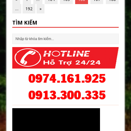
…
192
»
TÌM KIẾM