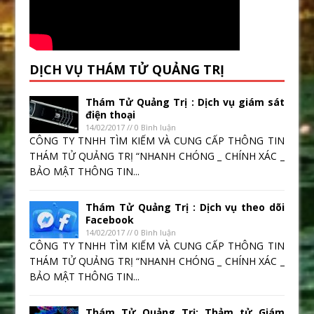
DỊCH VỤ THÁM TỬ QUẢNG TRỊ
Thám Tử Quảng Trị : Dịch vụ giám sát
điện thoại
14/02/2017 // 0 Bình luận
CÔNG TY TNHH TÌM KIẾM VÀ CUNG CẤP THÔNG TIN
THÁM TỬ QUẢNG TRỊ “NHANH CHÓNG _ CHÍNH XÁC _
BẢO MẬT THÔNG TIN...
Thám Tử Quảng Trị : Dịch vụ theo dõi
Facebook
14/02/2017 // 0 Bình luận
CÔNG TY TNHH TÌM KIẾM VÀ CUNG CẤP THÔNG TIN
THÁM TỬ QUẢNG TRỊ “NHANH CHÓNG _ CHÍNH XÁC _
BẢO MẬT THÔNG TIN...
Thám Tử Quảng Trị: Thảm tử Giám