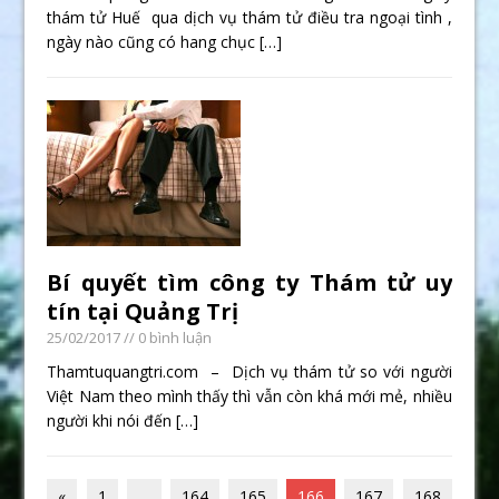
thám tử Huế qua dịch vụ thám tử điều tra ngoại tình ,
ngày nào cũng có hang chục
[…]
Bí quyết tìm công ty Thám tử uy
tín tại Quảng Trị
25/02/2017
// 0 bình luận
Thamtuquangtri.com – Dịch vụ thám tử so với người
Việt Nam theo mình thấy thì vẫn còn khá mới mẻ, nhiều
người khi nói đến
[…]
«
1
…
164
165
166
167
168