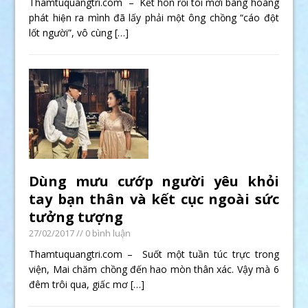
Thamtuquangtri.com – Kết hôn rồi tôi mới bàng hoàng
phát hiện ra mình đã lấy phải một ông chồng “cáo đột
lốt người”, vô cùng
[…]
Dùng mưu cướp người yêu khỏi
tay bạn thân và kết cục ngoài sức
tưởng tượng
27/02/2017
// 0 bình luận
Thamtuquangtri.com – Suốt một tuần túc trực trong
viện, Mai chăm chồng đến hao mòn thân xác. Vậy mà 6
đêm trôi qua, giấc mơ
[…]