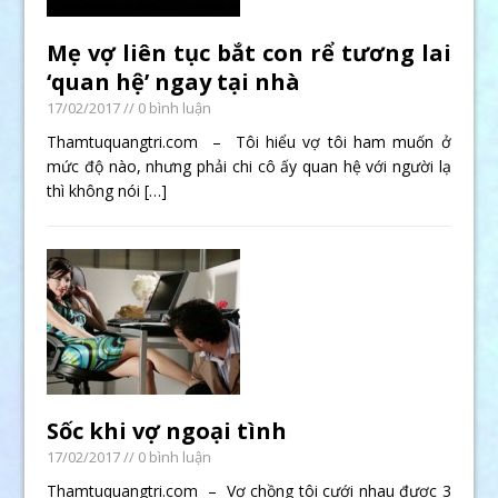
Mẹ vợ liên tục bắt con rể tương lai
‘quan hệ’ ngay tại nhà
17/02/2017
// 0 bình luận
Thamtuquangtri.com – Tôi hiểu vợ tôi ham muốn ở
mức độ nào, nhưng phải chi cô ấy quan hệ với người lạ
thì không nói
[…]
Sốc khi vợ ngoại tình
17/02/2017
// 0 bình luận
Thamtuquangtri.com – Vợ chồng tôi cưới nhau được 3