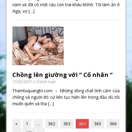
năm và đã có một cậu con trai kháu khỉnh. Tôi làm ăn ở
Nga, vợ
[…]
Chồng lên giường với ” Cố nhân “
17/02/2017
// 0 bình luận
Thamtuquangtri.com – Những dòng chat tình cảm của
chồng và người đó cứ liên tục hiện lên trong đầu dù tôi
muốn quên và tha
[…]
«
1
…
362
363
364
365
366