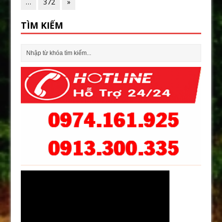
…
372
»
TÌM KIẾM