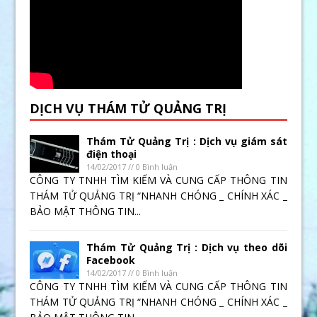
DỊCH VỤ THÁM TỬ QUẢNG TRỊ
Thám Tử Quảng Trị : Dịch vụ giám sát
điện thoại
14/02/2017 // 0 Bình luận
CÔNG TY TNHH TÌM KIẾM VÀ CUNG CẤP THÔNG TIN
THÁM TỬ QUẢNG TRỊ “NHANH CHÓNG _ CHÍNH XÁC _
BẢO MẬT THÔNG TIN...
Thám Tử Quảng Trị : Dịch vụ theo dõi
Facebook
14/02/2017 // 0 Bình luận
CÔNG TY TNHH TÌM KIẾM VÀ CUNG CẤP THÔNG TIN
THÁM TỬ QUẢNG TRỊ “NHANH CHÓNG _ CHÍNH XÁC _