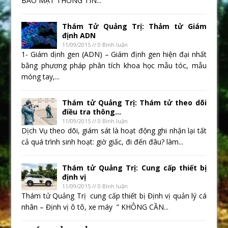
BẢO MẬT THÔNG TIN...
Thám Tử Quảng Trị: Thảm tử Giám
định ADN
11/09/2015 // 0 Bình luận
1- Giám dịnh gen (ADN) – Giám định gen hiện đại nhất
bằng phương pháp phân tích khoa học mẫu tóc, mẫu
móng tay,...
Thám tử Quảng Trị: Thám tử theo dõi
điều tra thông...
11/09/2015 // 0 Bình luận
Dịch Vụ theo dõi, giám sát là hoạt động ghi nhận lại tất
cả quá trình sinh hoạt: giờ giấc, đi đến đâu? làm...
Thám tử Quảng Trị: Cung cấp thiết bị
định vị
11/09/2015 // 0 Bình luận
Thám tử Quảng Trị cung cấp thiết bị Định vị quản lý cá
nhân – Định vị ô tô, xe máy ” KHÔNG CẦN...