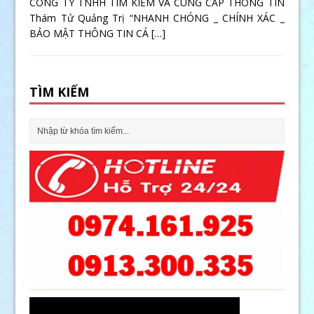
CÔNG TY TNHH TÌM KIẾM VÀ CUNG CẤP THÔNG TIN
Thám Tử Quảng Trị “NHANH CHÓNG _ CHÍNH XÁC _
BẢO MẬT THÔNG TIN CÁ
[…]
TÌM KIẾM